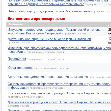
Полевая оболочка человека. Перемещение в "параллельные миры"
семинар Владимира Алексеевича Бесфамильного
/ программы с откры
Целостный подход к здоровью мозга. Мета-мышление
/ программы с о
Диагностика и прогнозирование
Название
Д
Интуиция, прогностика, предвидение. Практический интенсив-
2
курс Ирины Викторовны Смирновой
о
/ программы в будни
1
Дистанционное видение. Курс вьюера Ирины Волгиной
/
н
программы в будни
Интенсив-курс практической психодиагностики: физиогномика, хара
профайлинг.
/ программы с открытой датой
Профайлинг
/ программы с открытой датой
Характерология
/ программы с открытой датой
Архетипы: определение, проявление, использование
/ программы с отк
Основы психографии (графического отображения интуитивно полу
информации)
/ программы с открытой датой
Считывание и получение информации. Практикум Сергея Петровича
программы с открытой датой
Диагностика и коррекция по фото. Практикум Сергея Петровича Роз
с открытой датой
Практикум психографии (графического отображения интуитивно по