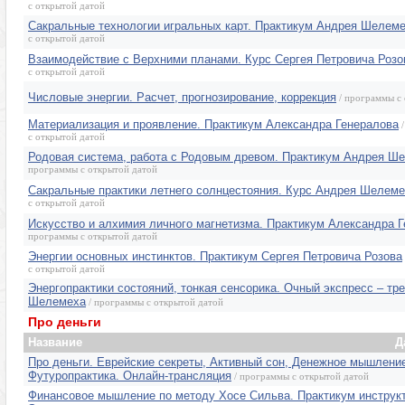
с открытой датой
Сакральные технологии игральных карт. Практикум Андрея Шелем
с открытой датой
Взаимодействие с Верхними планами. Курс Сергея Петровича Розо
с открытой датой
Числовые энергии. Расчет, прогнозирование, коррекция
/ программы с 
Материализация и проявление. Практикум Александра Генералова
/
с открытой датой
Родовая система, работа с Родовым древом. Практикум Андрея Ш
программы с открытой датой
Сакральные практики летнего солнцестояния. Курс Андрея Шелем
с открытой датой
Искусство и алхимия личного магнетизма. Практикум Александра 
программы с открытой датой
Энергии основных инстинктов. Практикум Сергея Петровича Розова
с открытой датой
Энергопрактики состояний, тонкая сенсорика. Очный экспресс – тр
Шелемеха
/ программы с открытой датой
Про деньги
Название
Д
Про деньги. Еврейские секреты, Активный сон, Денежное мышлени
Футуропрактика. Онлайн-трансляция
/ программы с открытой датой
Финансовое мышление по методу Хосе Сильва. Практикум инструк