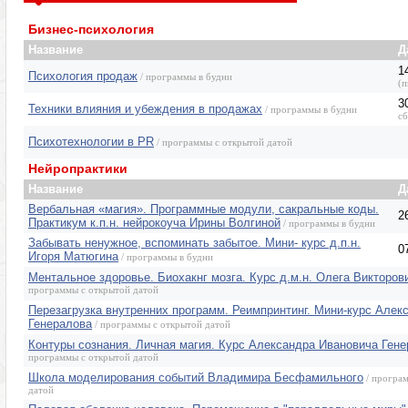
Психотерапевтические программы
Разумное мышле
Бизнес-психология
Название
Д
1
Психология продаж
/ программы в будни
(п
3
Техники влияния и убеждения в продажах
/ программы в будни
сб
Психотехнологии в PR
/ программы с открытой датой
Нейропрактики
Название
Д
Вербальная «магия». Программные модули, сакральные коды.
2
Практикум к.п.н. нейрокоуча Ирины Волгиной
/ программы в будни
Забывать ненужное, вспоминать забытое. Мини- курс д.п.н.
0
Игоря Матюгина
/ программы в будни
Ментальное здоровье. Биохакнг мозга. Курс д.м.н. Олега Викторо
программы с открытой датой
Перезагрузка внутренних программ. Реимпринтинг. Мини-курс Алек
Генералова
/ программы с открытой датой
Контуры сознания. Личная магия. Курс Александра Ивановича Ген
программы с открытой датой
Школа моделирования событий Владимира Бесфамильного
/ програ
датой