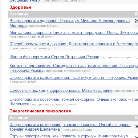
Бесфамильного
/ программы с открытой датой
Здоровье
Название
Д
Энергопрактики здоровья. Практикум Михаила Александровича
2
Миллера
(ч
/ программы в будни
Ментальное здоровье. Биохакнг мозга. Курс д.м.н. Олега Викторо
программы с открытой датой
(Сверх) возможности дыхания. Дыхательные практики с Александ
/ программы с открытой датой
Школа биоэнергетики Сергея Петровича Розова
/ программы с открытой 
Контакт с организмом. Самодиагностика, самоисцеление. Практику
Петровича Розова
/ программы с открытой датой
Энергопрактики самоисцеления. Практикум Сергея Петровича Розо
с открытой датой
Целостный подход к здоровью мозга. Мета-мышление
/ программы с о
Энергопрактики состояний, тонкая сенсорика. Очный экспресс – тр
Шелемеха
/ программы с открытой датой
Энергетическая психология
Название
Д
Энергопрактики сотворения, тонкая сенсорика. Очный экспресс-
0
тренинг Андрея Шелемеха
/ программы в будни
Струны пространства, как «попасть в струну». Мини-практикум