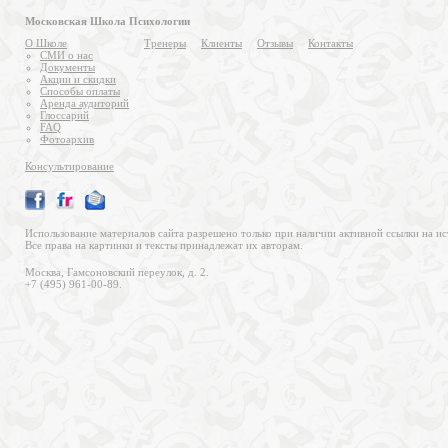
Московская Школа Психологии
О Школе
Тренеры
Клиенты
Отзывы
Контакты
СМИ о нас
Документы
Акции и скидки
Способы оплаты
Аренда аудиторий
Глоссарий
FAQ
Фотоархив
Консультирование
Использование материалов сайта разрешено только при наличии активной ссылки на ис
Все права на картинки и тексты принадлежат их авторам.
Москва, Гамсоновский переулок, д. 2.
+7 (495) 961-00-89.