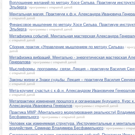
Воплощение желаний по методу Хосе Сильва. Практикум инструкт
Эльберга
/ программы с открытой датой
Ментальная магия. Практикум к.ф.н. Александра Ивановича Генер
с открытой датой
Финансовое мышление по методу Хосе Сильва. Практикум инструк
Эльберга
/ программы с открытой датой
Метафизика событий. Ментальная мастерская Александра Генерал
с открытой датой
Сборник практик «Управление мышлением по методу Сильва»
/ прог
датой
Метафизика вибраций. Ментально - энергетическая мастерская Ал
Генералова
/ программы с открытой датой
Мыслеформы, программы, связи. Лекция – практикум Василия Сен
с открытой датой
Законы жизни и Знаки судьбы. Лекция – практикум Василия Сенчен
с открытой датой
Мета-коучинг счастья с к.ф.н. Александром Ивановичем Генерало
с открытой датой
Метапрактики изменения прошлого и организации будущего. Курс к.
Александра Ивановича Генералов
/ программы с открытой датой
Практика ММР (Ментального моделирования реальности) Владими
Бесфамильного
/ программы с открытой датой
Человек как изменяемая структура. Инструментальные и ментальн
воздействия. Семинар Владимира Бесфамильного
/ программы с откры
Синхроничность и знаки, синхронизация событий. Практикум Ирин