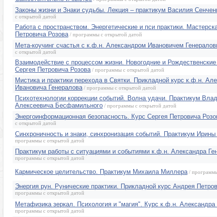
Законы жизни и Знаки судьбы. Лекция – практикум Василия Сенчен
с открытой датой
Работа с пространством. Энергетические и пси практики. Мастерск
Петровича Розова
/ программы с открытой датой
Мета-коучинг счастья с к.ф.н. Александром Ивановичем Генерало
с открытой датой
Взаимодействие с процессом жизни. Новогодние и Рождественские 
Сергея Петровича Розова
/ программы с открытой датой
Мистика и практики перехода в Святки. Прикладной курс к.ф.н. Ал
Ивановича Генералова
/ программы с открытой датой
Психотехнологии коррекции событий. Волна удачи. Практикум Вла
Алексеевича Бесфамильного
/ программы с открытой датой
Энергоинформационная безопасность. Курс Сергея Петровича Розо
с открытой датой
Синхроничность и знаки, синхронизация событий. Практикум Ирин
программы с открытой датой
Практикум работы с ситуациями и событиями к.ф.н. Александра Ге
программы с открытой датой
Кармическое целительство. Практикум Михаила Миллера
/ программы
Энергия рун. Рунические практики. Прикладной курс Андрея Петр
программы с открытой датой
Метафизика зеркал. Психология и "магия". Курс к.ф.н. Александра
программы с открытой датой