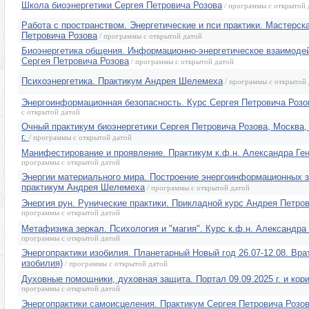
Школа биоэнергетики Сергея Петровича Розова
/ программы с открытой 
Работа с пространством. Энергетические и пси практики. Мастерск
Петровича Розова
/ программы с открытой датой
Биоэнергетика общения. Информационно-энергетическое взаимодей
Сергея Петровича Розова
/ программы с открытой датой
Психоэнергетика. Практикум Андрея Шелемеха
/ программы с открытой 
Энергоинформационная безопасность. Курс Сергея Петровича Розо
с открытой датой
Очный практикум биоэнергетики Сергея Петровича Розова, Москва, 
г.
/ программы с открытой датой
Манифестирование и проявление. Практикум к.ф.н. Александра Ге
программы с открытой датой
Энергии материального мира. Построение энергоинформационных з
практикум Андрея Шелемеха
/ программы с открытой датой
Энергия рун. Рунические практики. Прикладной курс Андрея Петр
программы с открытой датой
Метафизика зеркал. Психология и "магия". Курс к.ф.н. Александра
программы с открытой датой
Энергопрактики изобилия. Планетарный Новый год 26.07-12.08. Вра
изобилия)
/ программы с открытой датой
Духовные помощники, духовная защита. Портал 09.09.2025 г. и кор
программы с открытой датой
Энергопрактики самоисцеления. Практикум Сергея Петровича Розо