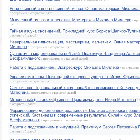
Регрессивный и прогрессивный гипноз. Очная мастерская Михаила
программы с открытой датой
Мысленный гипноз и телепатия. Мастерская Михаила Миллера
/ про
датой
Тайная азбука сновидений. Прикладной курс Бориса Шапиро-Тулин
с открытой датой
Невербальная гипнотизация, мессмеризм, магнетизм. Очная масте
Миллера
/ программы с открытой датой
Суггестия в моделировании событий. Практикум Владимира Алекс
Бесфамильного
/ программы с открытой датой
Работа с подсознанием. Экспрес-курс Михаила Миллера
/ программы 
Управляемые сны. Прикладной экспресс-курс д.п.н. Игоря Юрьеви
программы с открытой датой
Самогипноз. Персональный ключ, наработка возможностей. Курс д.п
Матюгина
/ программы с открытой датой
Мгновенный (цыганский) гипноз. Практикум д.п.н. Игоря Матюгина
/ 
с открытой датой
Формирование дополненной реальности. Великие эзотерики прошло
Успенский, Кастанеда) и современные результаты. Онлайн курс В
Бесфамильного
/ программы с открытой датой
Работа с подсознанием и интуицией. Практикум Сергея Петровича 
с открытой датой