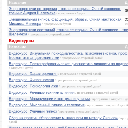
Название
Д
Энергопрактики сотворения, тонкая сенсорика. Очный экспресс-
0
тренинг Андрея Шелемеха
/ программы в будни
Эмоциональный гипноз, фасцинация, образы. Очная мастерская
2
Михаила Миллера
вс
/ программы в будни
Энергопрактики состояний, тонкая сенсорика. Очный экспресс – тр
Шелемеха
/ программы с открытой датой
Видеокурсы
Название
Д
Видеокурс. Визуальная психодиагностика, психолингвистика, проф
Бесконтактная детекция лжи
/ программы с открытой датой
Видеокурс. Психографологическая диагностика личности по подпи
с открытой датой
Видеокурс. Характерология
/ программы с открытой датой
Видеокурс. Физиогномика
/ программы с открытой датой
Видеокурс. Психология лжи
/ программы с открытой датой
Видеокурс. Речевые техники влияния
/ программы с открытой датой
Видеокурс. Манипуляции и контрманипуляции
/ программы с открытой д
Видеокурс. Мысленный гипноз и телепатия
/ программы с открытой датой
Видеокурс. Уличный гипноз
/ программы с открытой датой
Сборник практик «Управление мышлением по методу Сильва»
/ прог
датой