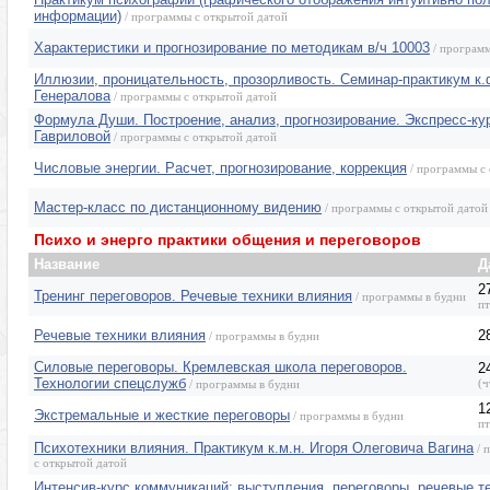
информации)
/ программы с открытой датой
Характеристики и прогнозирование по методикам в/ч 10003
/ программ
Иллюзии, проницательность, прозорливость. Семинар-практикум к.
Генералова
/ программы с открытой датой
Формула Души. Построение, анализ, прогнозирование. Экспресс-к
Гавриловой
/ программы с открытой датой
Числовые энергии. Расчет, прогнозирование, коррекция
/ программы с 
Мастер-класс по дистанционному видению
/ программы с открытой датой
Психо и энерго практики общения и переговоров
Название
Д
2
Тренинг переговоров. Речевые техники влияния
/ программы в будни
пт
Речевые техники влияния
2
/ программы в будни
Силовые переговоры. Кремлевская школа переговоров.
2
Технологии спецслужб
(ч
/ программы в будни
1
Экстремальные и жесткие переговоры
/ программы в будни
пт
Психотехники влияния. Практикум к.м.н. Игоря Олеговича Вагина
/ 
с открытой датой
Интенсив-курс коммуникаций: выступления, переговоры, речевые т