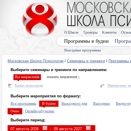
О Школе
Тренеры
Клиенты
Отзы
Программы в будни
Програ
Выездные программы
Московская Школа Психологии
/
Семинары и тренинги
/
Программы 
Выберите семинары и тренинги по направлениям:
Все направления
показать направления »
Бизнес-психология
Лингвистика, з
Нейропрактики
Здоровье
Выберите мероприятия по формату:
Диагностика и прогнозирование
Энергетическая
Все программы
В будни
Выходного дня
Выездные
Видео-к
Психо и энерго практики общения и переговоров
Про деньги
Очно
Онлайн-обучение
Управление мышлением
Тренинги по ли
Выберите период:
Персональные пси-возможности
Лето в Москве
-
Гипноз, интуиция, сны
Видеокурсы