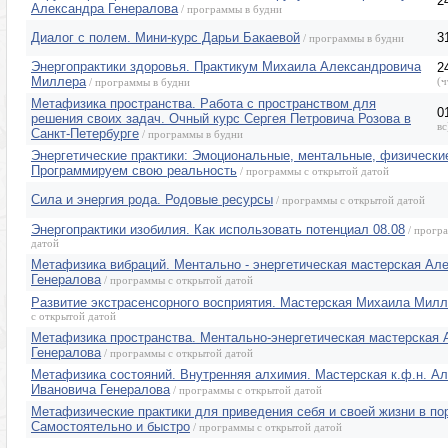
2
Александра Генералова
/ программы в будни
Диалог с полем. Мини-курс Дарьи Бакаевой
3
/ программы в будни
Энергопрактики здоровья. Практикум Михаила Александровича
2
Миллера
(ч
/ программы в будни
Метафизика пространства. Работа с пространством для
0
решения своих задач. Очный курс Сергея Петровича Розова в
вс
Санкт-Петербурге
/ программы в будни
Энергетические практики: Эмоциональные, ментальные, физически
Программируем свою реальность
/ программы с открытой датой
Сила и энергия рода. Родовые ресурсы
/ программы с открытой датой
Энергопрактики изобилия. Как использовать потенциал 08.08
/ прогр
датой
Метафизика вибраций. Ментально - энергетическая мастерская Ал
Генералова
/ программы с открытой датой
Развитие экстрасенсорного восприятия. Мастерская Михаила Мил
с открытой датой
Метафизика пространства. Ментально-энергетическая мастерская 
Генералова
/ программы с открытой датой
Метафизика состояний. Внутренняя алхимия. Мастерская к.ф.н. А
Ивановича Генералова
/ программы с открытой датой
Метафизические практики для приведения себя и своей жизни в по
Самостоятельно и быстро
/ программы с открытой датой