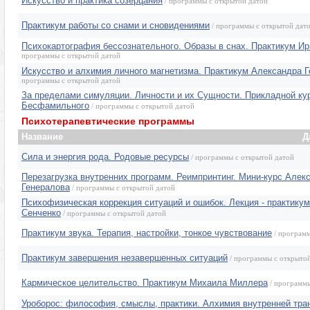
Искусство и практика созерцания
/ программы с открытой датой
Практикум работы со снами и сновидениями
/ программы с открытой дат
Психокартография бессознательного. Образы в снах. Практикум И
программы с открытой датой
Искусство и алхимия личного магнетизма. Практикум Александра 
программы с открытой датой
За пределами симуляции. Личности и их Сущности. Прикладной к
Бесфамильного
/ программы с открытой датой
Психотерапевтические программы
Название
Д
Сила и энергия рода. Родовые ресурсы
/ программы с открытой датой
Перезагрузка внутренних программ. Реимпринтинг. Мини-курс Алек
Генералова
/ программы с открытой датой
Психофизическая коррекция ситуаций и ошибок. Лекция - практику
Сенченко
/ программы с открытой датой
Практикум звука. Терапия, настройки, тонкое чувствование
/ программ
Практикум завершения незавершенных ситуаций
/ программы с открыто
Кармическое целительство. Практикум Михаила Миллера
/ программы
Уроборос: философия, смыслы, практики. Алхимия внутренней тр