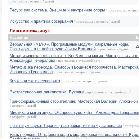
программы с открытой датой
Ресурс как система. Внешние и внутренние опоры
/ программы с открыт
Искусство и практика созерцания
/ программы с открытой датой
Лингвистика, звук
Название
Д
Вербальная «магия». Программные модули, сакральные коды.
2
Практикум к.п.н. нейрокоуча Ирины Волгиной
/ программы в будни
Метафизическая лингвистика. Вербальная магия. Мастерская лингв
Александра Генералова
/ программы с открытой датой
Метафизика перехода. Самосбывающиеся пророчества. Мастерска
Ивановича Генералова
/ программы с открытой датой
Звуковая экстрасенсорика
/ программы с открытой датой
Экстрасенсорная лингвистика. Буквица
/ программы с открытой датой
Трансформационный сторителлинг. Мастерская Валерии Илюхиной
с открытой датой
Мистика и магия звука. Экспресс-курс к.ф.н. Александра Генерало
с открытой датой
Практикум звука. Терапия, настройки, тонкое чувствование
/ программ
Язык предков. От единого кода к моделированию реальности. Кур