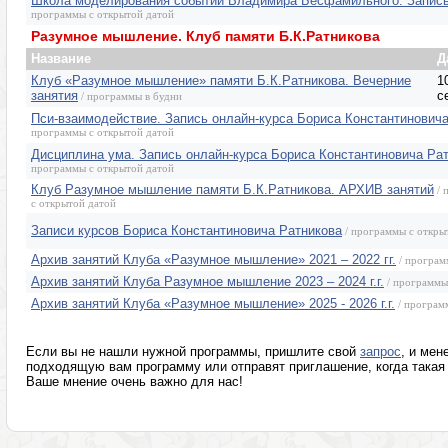
Школа моделирования событий Владимира Бесфамильного. Запись
программы с открытой датой
Разумное мышление. Клуб памяти Б.К.Ратникова
Название
Д
Клуб «Разумное мышление» памяти Б.К.Ратникова. Вечерние
1
занятия
с
/ программы в будни
Пси-взаимодействие. Запись онлайн-курса Бориса Константинович
программы с открытой датой
Дисциплина ума. Запись онлайн-курса Бориса Константиновича Ра
программы с открытой датой
Клуб Разумное мышление памяти Б.К.Ратникова. АРХИВ занятий
/ 
с открытой датой
Записи курсов Бориса Константиновича Ратникова
/ программы с откры
Архив занятий Клуба «Разумное мышление» 2021 – 2022 гг.
/ програм
Архив занятий Клуба Разумное мышление 2023 – 2024 г.г.
/ программы
Архив занятий Клуба «Разумное мышление» 2025 - 2026 г.г.
/ програм
Если вы не нашли нужной программы, пришлите свой
запрос
, и мен
подходящую вам программу или отправят приглашение, когда такая 
Ваше мнение очень важно для нас!