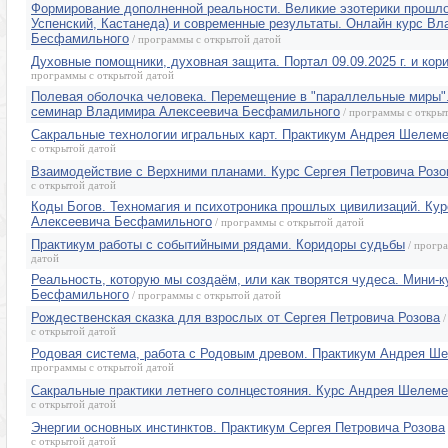
Формирование дополненной реальности. Великие эзотерики прошло
Успенский, Кастанеда) и современные результаты. Онлайн курс В
Бесфамильного
/ программы с открытой датой
Духовные помощники, духовная защита. Портал 09.09.2025 г. и кор
программы с открытой датой
Полевая оболочка человека. Перемещение в "параллельные миры"
семинар Владимира Алексеевича Бесфамильного
/ программы с откры
Сакральные технологии игральных карт. Практикум Андрея Шелем
с открытой датой
Взаимодействие с Верхними планами. Курс Сергея Петровича Розо
с открытой датой
Коды Богов. Техномагия и психотроника прошлых цивилизаций. Ку
Алексеевича Бесфамильного
/ программы с открытой датой
Практикум работы с событийными рядами. Коридоры судьбы
/ прогр
датой
Реальность, которую мы создаём, или как творятся чудеса. Мини-
Бесфамильного
/ программы с открытой датой
Рождественская сказка для взрослых от Сергея Петровича Розова
/
с открытой датой
Родовая система, работа с Родовым древом. Практикум Андрея Ш
программы с открытой датой
Сакральные практики летнего солнцестояния. Курс Андрея Шелем
с открытой датой
Энергии основных инстинктов. Практикум Сергея Петровича Розова
с открытой датой