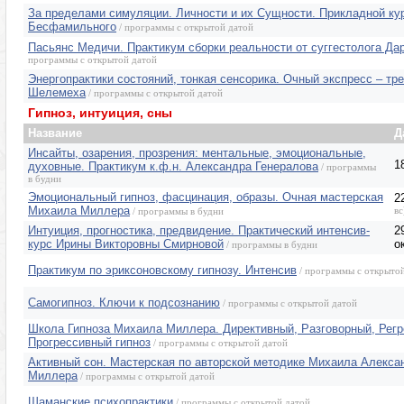
За пределами симуляции. Личности и их Сущности. Прикладной к
Бесфамильного
/ программы с открытой датой
Пасьянс Медичи. Практикум сборки реальности от суггестолога Да
программы с открытой датой
Энергопрактики состояний, тонкая сенсорика. Очный экспресс – тр
Шелемеха
/ программы с открытой датой
Гипноз, интуиция, сны
Название
Д
Инсайты, озарения, прозрения: ментальные, эмоциональные,
1
духовные. Практикум к.ф.н. Александра Генералова
/ программы
в будни
Эмоциональный гипноз, фасцинация, образы. Очная мастерская
2
Михаила Миллера
вс
/ программы в будни
Интуиция, прогностика, предвидение. Практический интенсив-
2
курс Ирины Викторовны Смирновой
о
/ программы в будни
Практикум по эриксоновскому гипнозу. Интенсив
/ программы с открыто
Самогипноз. Ключи к подсознанию
/ программы с открытой датой
Школа Гипноза Михаила Миллера. Директивный, Разговорный, Регр
Прогрессивный гипноз
/ программы с открытой датой
Активный сон. Мастерская по авторской методике Михаила Алекса
Миллера
/ программы с открытой датой
Шаманские психопрактики
/ программы с открытой датой