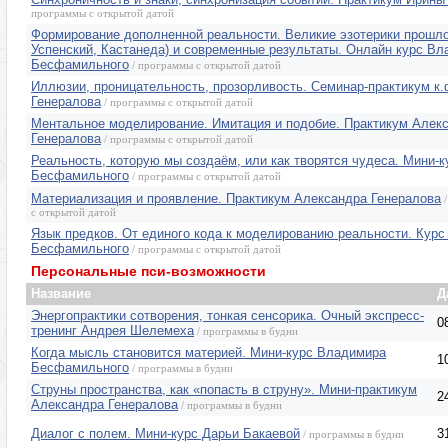
программы с открытой датой
Формирование дополненной реальности. Великие эзотерики прошло
Успенский, Кастанеда) и современные результаты. Онлайн курс В
Бесфамильного
/ программы с открытой датой
Иллюзии, проницательность, прозорливость. Семинар-практикум к.
Генералова
/ программы с открытой датой
Ментальное моделирование. Имитация и подобие. Практикум Алек
Генералова
/ программы с открытой датой
Реальность, которую мы создаём, или как творятся чудеса. Мини-
Бесфамильного
/ программы с открытой датой
Материализация и проявление. Практикум Александра Генералова
/
с открытой датой
Язык предков. От единого кода к моделированию реальности. Кур
Бесфамильного
/ программы с открытой датой
Персональные пси-возможности
Название
Д
Энергопрактики сотворения, тонкая сенсорика. Очный экспресс-
0
тренинг Андрея Шелемеха
/ программы в будни
Когда мысль становится материей. Мини-курс Владимира
1
Бесфамильного
/ программы в будни
Струны пространства, как «попасть в струну». Мини-практикум
2
Александра Генералова
/ программы в будни
Диалог с полем. Мини-курс Дарьи Бакаевой
3
/ программы в будни