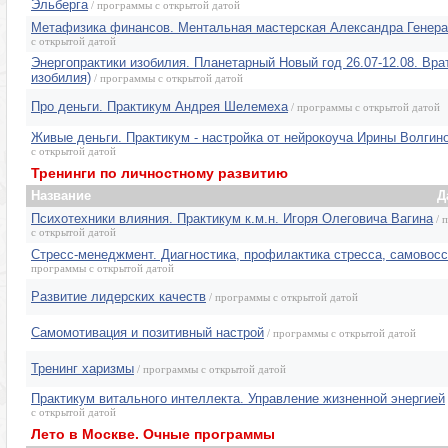
Эльберга
/ программы с открытой датой
Метафизика финансов. Ментальная мастерская Александра Генер
с открытой датой
Энергопрактики изобилия. Планетарный Новый год 26.07-12.08. Вра
изобилия)
/ программы с открытой датой
Про деньги. Практикум Андрея Шелемеха
/ программы с открытой датой
Живые деньги. Практикум - настройка от нейрокоуча Ирины Волгин
с открытой датой
Тренинги по личностному развитию
Название
Д
Психотехники влияния. Практикум к.м.н. Игоря Олеговича Вагина
/ 
с открытой датой
Стресс-менеджмент. Диагностика, профилактика стресса, самовос
программы с открытой датой
Развитие лидерских качеств
/ программы с открытой датой
Самомотивация и позитивный настрой
/ программы с открытой датой
Тренинг харизмы
/ программы с открытой датой
Практикум витального интеллекта. Управление жизненной энергией
с открытой датой
Лето в Москве. Очные программы