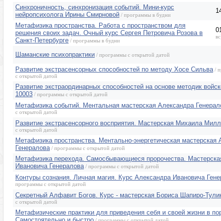
Синхроничность, синхронизация событий. Мини-курс
1
нейропсихолога Ирины Смирновой
/ программы в будни
Метафизика пространства. Работа с пространством для
0
решения своих задач. Очный курс Сергея Петровича Розова в
вс
Санкт-Петербурге
/ программы в будни
Шаманские психопрактики
/ программы с открытой датой
Развитие экстрасенсорных способностей по методу Хосе Сильва
/ 
с открытой датой
Развитие экстраординарных способностей на основе методик войск
10003
/ программы с открытой датой
Метафизика событий. Ментальная мастерская Александра Генерал
с открытой датой
Развитие экстрасенсорного восприятия. Мастерская Михаила Мил
с открытой датой
Метафизика пространства. Ментально-энергетическая мастерская 
Генералова
/ программы с открытой датой
Метафизика перехода. Самосбывающиеся пророчества. Мастерска
Ивановича Генералова
/ программы с открытой датой
Контуры сознания. Личная магия. Курс Александра Ивановича Ген
программы с открытой датой
Секретный Алфавит Богов. Курс - мастерская Бориса Шапиро-Тули
с открытой датой
Метафизические практики для приведения себя и своей жизни в по
Самостоятельно и быстро
/ программы с открытой датой