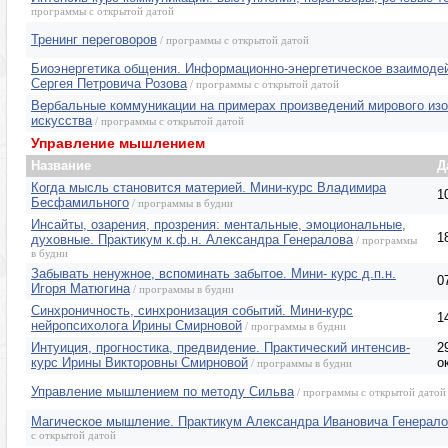
программы с открытой датой
Тренинг переговоров
/ программы с открытой датой
Биоэнергетика общения. Информационно-энергетическое взаимодей
Сергея Петровича Розова
/ программы с открытой датой
Вербальные коммуникации на примерах произведений мирового изо
искусства
/ программы с открытой датой
Управление мышлением
Название
Д
Когда мысль становится материей. Мини-курс Владимира
1
Бесфамильного
/ программы в будни
Инсайты, озарения, прозрения: ментальные, эмоциональные,
1
духовные. Практикум к.ф.н. Александра Генералова
/ программы
в будни
Забывать ненужное, вспоминать забытое. Мини- курс д.п.н.
0
Игоря Матюгина
/ программы в будни
Синхроничность, синхронизация событий. Мини-курс
1
нейропсихолога Ирины Смирновой
/ программы в будни
Интуиция, прогностика, предвидение. Практический интенсив-
2
курс Ирины Викторовны Смирновой
о
/ программы в будни
Управление мышлением по методу Сильва
/ программы с открытой датой
Магическое мышление. Практикум Александра Ивановича Генерал
с открытой датой