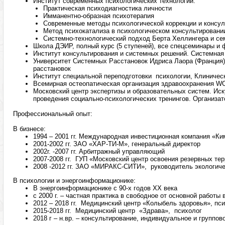
Институт современных психологических технологий:
Практическая психодиагностика личности
Имманентно-образная психотерапия
Современные методы психологической коррекции и консул
Метод психокатализа в психологическом консультировани
Системно-технологический подход Берта Хеллингера и се
Школа ДЭИР, полный курс (5 ступеней), все спецсеминары и
Институт консультирования и системных решений. Системная
Университет Системных Расстановок Идриса Лаора (Франция
расстановок
Институт специальной переподготовки психологии, Клиничес
Всемирная остеопатическая организация здравоохранения W
Московский центр экспертизы и образовательных систем. Иск
проведения социально-психологических тренингов. Организато
Профессиональный опыт:
В бизнесе:
1994 – 2001 гг. Международная инвестиционная компания «Ки
2001-2002 гг. ЗАО «ХАР-ТИ-М», генеральный директор
2002г. -2007 гг. Арбитражный управляющий
2007-2008 гг. ГУП «Московский центр освоения резервных те
2008 -2012 гг. ЗАО «МИРАКС-СИТИ», руководитель экологиче
В психологии и энергоинформационике:
В энергоинформационике с 90-х годов XX века
с 2000 г. – частная практика в свободное от основной работы
2012 – 2018 гг. Медицинский центр «Колыбель здоровья», п
2015-2018 гг. Медицинский центр «Здрава», психолог
2018 г – н.вр. – консультирование, индивидуальное и группов