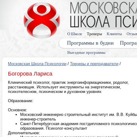
О Школе
Тренеры
Клиенты
Отзы
Программы в будни
Програ
Выездные программы
Московская Школа Психологии
/
Тренеры и преподаватели
/
Богорова Лариса
Клинический психолог, практик энергоинформационики, родолог,
расстановщик. Использует инструменты на энергетическом,
психотелесном, психическом и духовном уровнях
Образование:
Основное:
Московский инженерно строительный институт им. В.В. Куйб
инженер-строитель
Санкт-Петербургская академия постдипломного психологичес
образования. Психолог-консультант
Дополнительное: