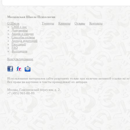
Московская Школа Психологии
О Школе
Тренеры
Клиенты
Отзывы
Контакты
СМИ о нас
Документы
Акции и скидки
Способы оплаты
Аренда аудиторий
Глоссарий
FAQ
Фотоархив
Консультирование
Использование материалов сайта разрешено только при наличии активной ссылки на ис
Все права на картинки и тексты принадлежат их авторам.
Москва, Гамсоновский переулок, д. 2.
+7 (495) 961-00-89.