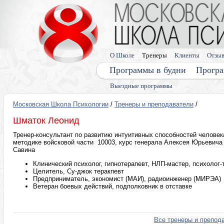
О Школе
Тренеры
Клиенты
Отзы
Программы в будни
Програ
Выездные программы
Московская Школа Психологии
/
Тренеры и преподаватели
/
Шматок Леонид
Тренер-консультант по развитию интуитивных способностей человек
методике войсковой части 10003, курс генерала Алексея Юрьевича
Савина
Клинический психолог, гипнотерапевт, НЛП-мастер, психолог-
Целитель, Су-джок теракпевт
Предприниматель, экономист (МАИ), радиоинженер (МИРЭА)
Ветеран боевых действий, подполковник в отставке
Все тренеры и препод