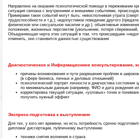
Направлено на оказание психологической помощи в переживании кр
ситуация связана с внутренними и внешними событиями, происходя
Примерами таких событий могут быть: невосполнимая утрата (смерть
трудоспособности и т.д.); недопустимое поведение другого (предат
физическое или сексуальное насилие и др.); объективные изменени
положения, жизненных перспектив (увольнение, потеря сбережений,
Объединяющая черта этих ситуаций в том, что происшедшее «недо
отменить, оно становится данностью существования
Диагностическое и Информационное консультирование, к
причины возникновения и пути разрешения проблем в широком
(в сфере бизнеса, личных и деловых отношений)
психологический портрет личности и диагностика состояния 
по минимальным данным (например, ФИО и дата рождения и
корректировка текущей ситуации, «узловых» точек и понимани
получить нужный эффект
Экспресс-подготовка к выступлению
Для тех, у кого нет времени, но есть потребность срочно подготови
диплома/ диссертации, публичному выступлению
техники снятия волнения и страха