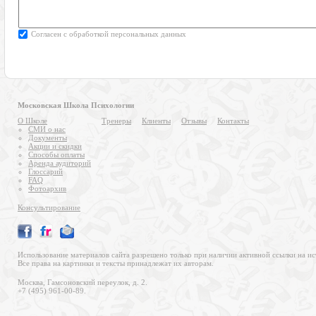
Московская Школа Психологии
О Школе
Тренеры
Клиенты
Отзывы
Контакты
СМИ о нас
Документы
Акции и скидки
Способы оплаты
Аренда аудиторий
Глоссарий
FAQ
Фотоархив
Консультирование
Использование материалов сайта разрешено только при наличии активной ссылки на ис
Все права на картинки и тексты принадлежат их авторам.
Москва, Гамсоновский переулок, д. 2.
+7 (495) 961-00-89.