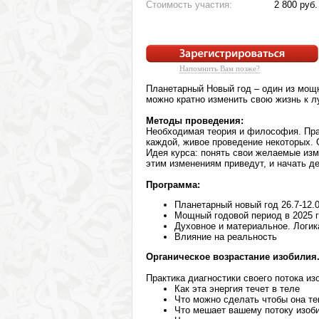
Стоимость участия:
2 800 руб
Напомнить Вам позже?
Планетарный Новый год – один из мощн
можно кратно изменить свою жизнь к 
Методы проведения:
Необходимая теория и философия. Пра
каждой, живое проведение некоторых. 
Идея курса: понять свои желаемые изм
этим изменениям приведут, и начать д
Программа:
Планетарный новый год 26.7-12.0
Мощный годовой период в 2025 г
Духовное и материальное. Логика
Влияние на реальность
Органическое возрастание изобилия
Практика диагностики своего потока из
Как эта энергия течет в теле
Что можно сделать чтобы она т
Что мешает вашему потоку изоб