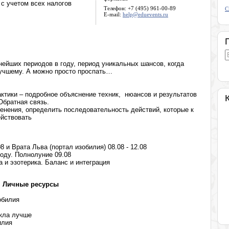
. с учетом всех налогов
Телефон: +7 (495) 961-00-89
С
E-mail:
help@eduevents.ru
ейших периодов в году, период уникальных шансов, когда
лучшему. А можно просто проспать…
ктики – подробное объяснение техник, нюансов и результатов
Обратная связь.
енения, определить последовательность действий, которые к
ействовать
8 и Врата Льва (портал изобилия) 08.08 - 12.08
оду. Полнолуние 09.08
 и эзотерика. Баланс и интеграция
. Личные ресурсы
обилия
екла лучше
илия