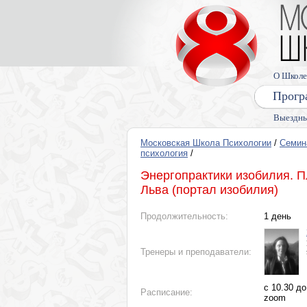
О Школе
Прогр
Выездны
Московская Школа Психологии
/
Семин
психология
/
Энергопрактики изобилия. П
Льва (портал изобилия)
Продолжительность:
1 день
Тренеры и преподаватели:
с 10.30 д
Расписание:
zoom