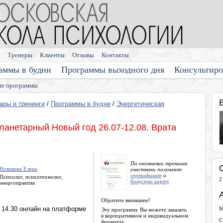
Тренеры
Клиенты
Отзывы
Контакты
аммы в будни
Программы выходного дня
Консультир
е программы
ары и тренинги
/
Программы в будни
/
Энергетическая
ланетарный Новый год 26.07-12.08. Врата
По окончании тренинга
Новикова Елена
участники получают
сертификат
и
Психолог, психотехнолог,
2
бонусную карту
энергопрактик
Обратите внимание!
о 14.30 онлайн на платформе
М
Эту программу Вы можете заказать
в корпоративном и индивидуальном
С
форматах