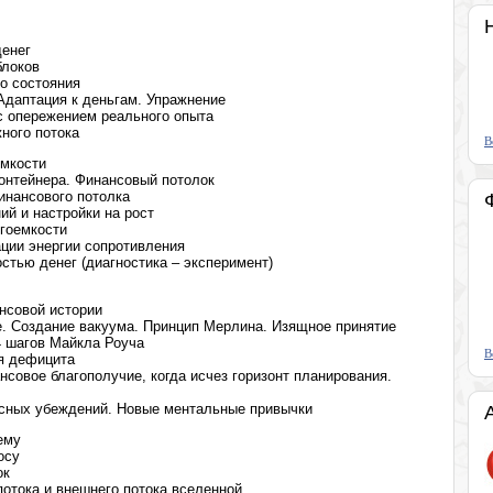
денег
блоков
о состояния
 Адаптация к деньгам. Упражнение
с опережением реального опыта
жного потока
В
емкости
онтейнера. Финансовый потолок
инансового потолка
ий и настройки на рост
ргоемкости
ции энергии сопротивления
стью денег (диагностика – эксперимент)
нсовой истории
е. Создание вакуума. Принцип Мерлина. Изящное принятие
 шагов Майкла Роуча
В
я дефицита
нсовое благополучие, когда исчез горизонт планирования.
сных убеждений. Новые ментальные привычки
ему
осу
ок
потока и внешнего потока вселенной