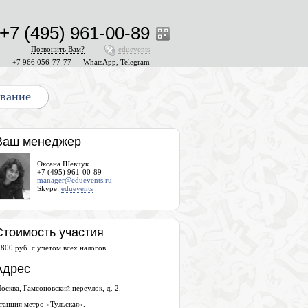
+7 (495) 961-00-89
Позвонить Вам?
eduevents
+7 966 056-77-77 — WhatsApp, Telegram
ование
Ваш менеджер
Оксана Шевчук
+7 (495) 961-00-89
manager@eduevents.ru
Skype:
eduevents
Стоимость участия
 800 руб. с учетом всех налогов
Адрес
осква, Гамсоновский переулок, д. 2.
танция метро «Тульская».