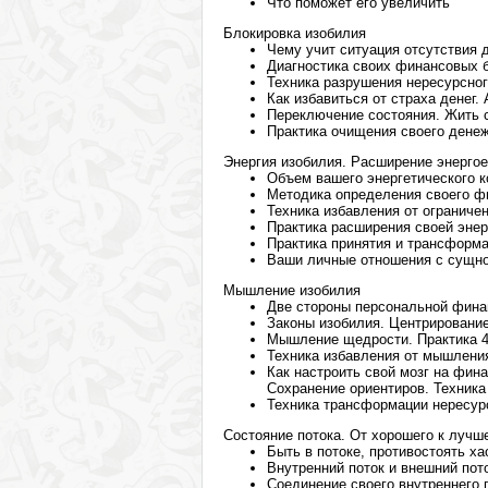
Что поможет его увеличить
Блокировка изобилия
Чему учит ситуация отсутствия 
Диагностика своих финансовых 
Техника разрушения нересурсног
Как избавиться от страха денег.
Переключение состояния. Жить 
Практика очищения своего дене
Энергия изобилия. Расширение энерго
Объем вашего энергетического к
Методика определения своего ф
Техника избавления от ограничен
Практика расширения своей эне
Практика принятия и трансформа
Ваши личные отношения с сущно
Мышление изобилия
Две стороны персональной фина
Законы изобилия. Центрировани
Мышление щедрости. Практика 4
Техника избавления от мышлени
Как настроить свой мозг на фина
Сохранение ориентиров. Техника
Техника трансформации нересур
Состояние потока. От хорошего к лучш
Быть в потоке, противостоять ха
Внутренний поток и внешний пот
Соединение своего внутреннего 