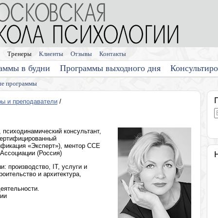
Тренеры
Клиенты
Отзывы
Контакты
аммы в будни
Программы выходного дня
Консультир
е программы
ры и преподаватели
/
, психодинамический консультант,
 сертифицированный
ификация «Эксперт»), ментор ССE
 Ассоциации (Россия)
и: производство, IT, услуги и
роительство и архитектура,
еятельности.
нии