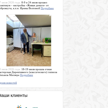
7 июля 2026 года.
8-9 и 24 июля прошел
рактикум – настройка «Живые деньги» от
ейрокоуча, к.п.н. Ирины Волгиной
Подробнее
0 июля 2026 года.
18-19 июля прошла очная
астерская Директивного (классического) гипноза
ихаила Миллера
Подробнее
рхив новостей
Наши клиенты