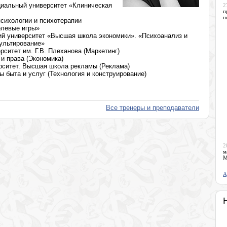
циальный университет «Клиническая
2
п
н
психологии и психотерапии
олевые игры»
й университет «Высшая школа экономики». «Психоанализ и
сультирование»
рситет им. Г.В. Плеханова (Маркетинг)
и права (Экономика)
рситет. Высшая школа рекламы (Реклама)
 быта и услуг (Технология и конструирование)
Все тренеры и преподаватели
2
м
М
А