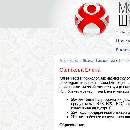
О Школе
Прогр
Выездны
Московская Школа Психологии
/
Трене
Салихова Елена
Клинический психолог, бизнес-психолог
психодраматерапевт, Executive- коуч,
психоаналитический бизнес-коуч (квал
ICF, бизнес-трекер, член Балинтовской
25+ лет опыта в управлении (ниш
продукты для B2B, В2G, В2С, ст
креативная индустрия).
22+ года предпринимательской д
20+ лет в бизнес-консультирова
Образование
: