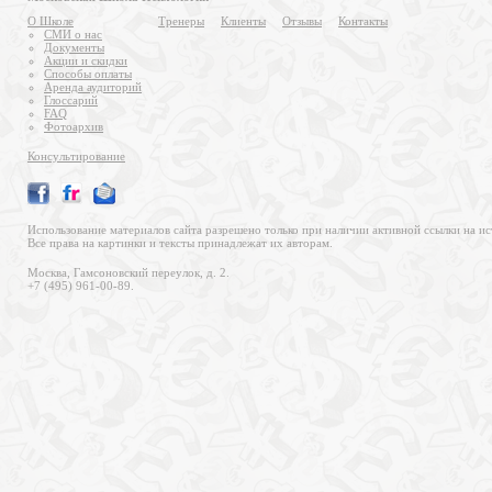
О Школе
Тренеры
Клиенты
Отзывы
Контакты
СМИ о нас
Документы
Акции и скидки
Способы оплаты
Аренда аудиторий
Глоссарий
FAQ
Фотоархив
Консультирование
Использование материалов сайта разрешено только при наличии активной ссылки на ис
Все права на картинки и тексты принадлежат их авторам.
Москва, Гамсоновский переулок, д. 2.
+7 (495) 961-00-89.