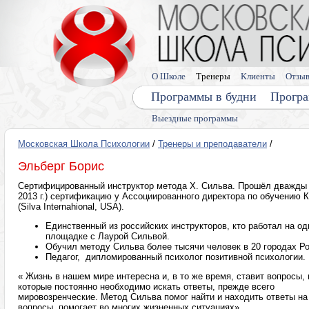
О Школе
Тренеры
Клиенты
Отзы
Программы в будни
Програ
Выездные программы
Московская Школа Психологии
/
Тренеры и преподаватели
/
Эльберг Борис
Сертифицированный инструктор метода Х. Сильва. Прошёл дважды (
2013 г.) сертификацию у Ассоциированного директора по обучению 
(Silva Internahional, USA).
Единственный из российских инструкторов, кто работал на од
площадке с Лаурой Сильвой.
Обучил методу Сильва более тысячи человек в 20 городах Р
Педагог, дипломированный психолог позитивной психологии.
« Жизнь в нашем мире интересна и, в то же время, ставит вопросы, 
которые постоянно необходимо искать ответы, прежде всего
мировозренческие. Метод Сильва помог найти и находить ответы на
вопросы, помогает во многих жизненных ситуациях»