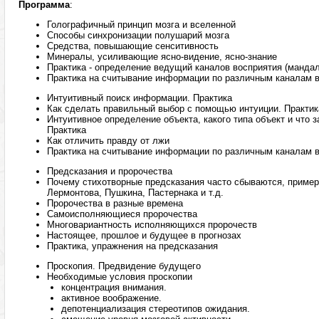
Программа
:
Голографичный принцип мозга и вселенной
Способы синхронизации полушарий мозга
Средства, повышающие сенситивность
Минералы, усиливающие ясно-видение, ясно-знание
Практика - определение ведущий каналов восприятия (манда
Практика на считывание информации по различным каналам 
Интуитивный поиск информации. Практика
Как сделать правильный выбор с помощью интуиции. Практик
Интуитивное определение объекта, какого типа объект и что з
Практика
Как отличить правду от лжи
Практика на считывание информации по различным каналам 
Предсказания и пророчества
Почему стихотворные предсказания часто сбываются, пример
Лермонтова, Пушкина, Пастернака и т.д.
Пророчества в разные времена
Самоисполняющиеся пророчества
Многовариантность исполняющихся пророчеств
Настоящее, прошлое и будущее в прогнозах
Практика, упражнения на предсказания
Проскопия. Предвидение будущего
Необходимые условия проскопии
концентрация внимания.
активное воображение.
депотенциализация стереотипов ожидания.