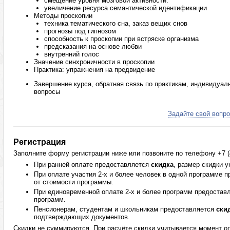
смещение уровня мозговой активности.
увеличение ресурса семантической идентификации
Методы проскопии
техника тематического сна, заказ вещих снов
прогнозы под гипнозом
способность к проскопии при встряске организма
предсказания на основе любви
внутренний голос
Значение синхроничности в проскопии
Практика: упражнения на предвидение
Завершение курса, обратная связь по практикам, индивидуал
вопросы
Задайте свой вопро
Регистрация
Заполните форму регистрации ниже или позвоните по телефону +7 (4
При ранней оплате предоставляется
скидка
, размер скидки 
При оплате участия 2-х и более человек в одной программе 
от стоимости программы.
При единовременной оплате 2-х и более программ предостав
программ.
Пенсионерам, студентам и школьникам предоставляется
ски
подтверждающих документов.
Скидки не суммируются. При расчёте скидки учитывается момент оп