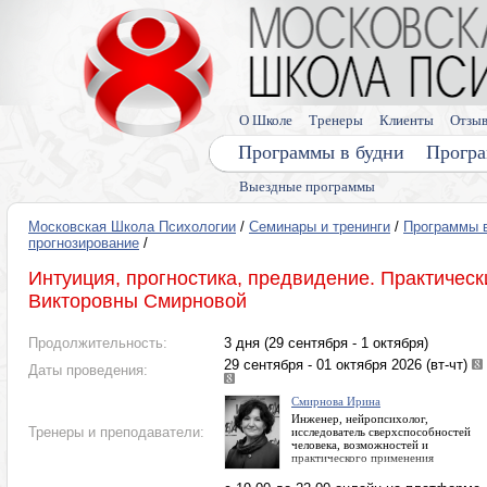
О Школе
Тренеры
Клиенты
Отзы
Программы в будни
Програ
Выездные программы
Московская Школа Психологии
/
Семинары и тренинги
/
Программы 
прогнозирование
/
Интуиция, прогностика, предвидение. Практичес
Викторовны Смирновой
Продолжительность:
3 дня (29 сентября - 1 октября)
29 сентября - 01 октября 2026 (вт-чт)
Даты проведения:
Смирнова Ирина
Инженер, нейропсихолог,
Тренеры и преподаватели:
исследователь сверхспособностей
человека, возможностей и
практического применения
интуиции, прогнозирования,
проскопии