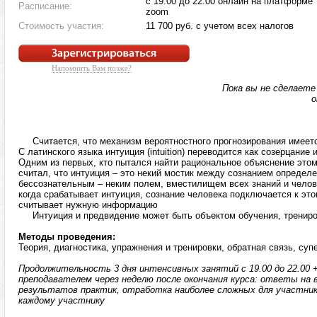
с 19.00 до 22.00 онлайн на платформе
Расписание:
zoom
Стоимость участия:
11 700 руб. с учетом всех налогов
Напомнить Вам позже?
Пока вы не сделает
о
Считается, что механизм вероятностного прогнозирования имеетс
С латинского языка интуиция (intuition) переводится как созерцание
Одним из первых, кто пытался найти рациональное объяснение это
считал, что интуиция – это некий мостик между сознанием определ
бессознательным – неким полем, вместилищем всех знаний и челов
когда срабатывает интуиция, сознание человека подключается к э
считывает нужную информацию
Интуиция и предвидение может быть объектом обучения, трениров
Методы проведения:
Теория, диагностика, упражнения и тренировки, обратная связь, суп
Продолжительность 3 дня интенсивных занятий с 19.00 до 22.00 
преподавателем через неделю после окончания курса: ответы на 
результатов практик, отработка наиболее сложных для участник
каждому участнику