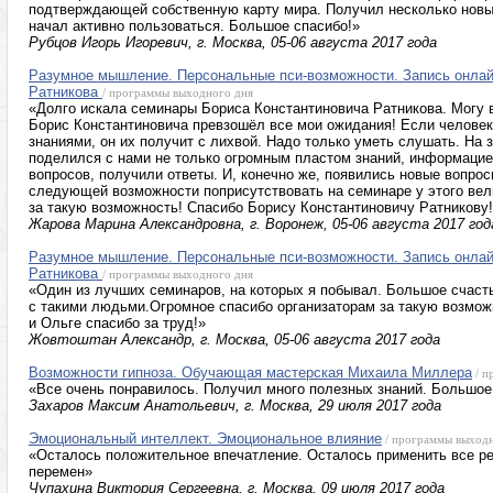
подтверждающей собственную карту мира. Получил несколько новы
начал активно пользоваться. Большое спасибо!»
Рубцов Игорь Игоревич, г. Москва, 05-06 августа 2017 года
Разумное мышление. Персональные пси-возможности. Запись онлай
Ратникова
/ программы выходного дня
«Долго искала семинары Бориса Константиновича Ратникова. Могу в
Борис Константиновича превзошёл все мои ожидания! Если челове
знаниями, он их получит с лихвой. Надо только уметь слушать. На 
поделился с нами не только огромным пластом знаний, информацие
вопросов, получили ответы. И, конечно же, появились новые вопро
следующей возможности поприсутствовать на семинаре у этого вел
за такую возможность! Спасибо Борису Константиновичу Ратникову
Жарова Марина Александровна, г. Воронеж, 05-06 августа 2017 год
Разумное мышление. Персональные пси-возможности. Запись онлай
Ратникова
/ программы выходного дня
«Один из лучших семинаров, на которых я побывал. Большое счаст
с такими людьми.Огромное спасибо организаторам за такую возмож
и Ольге спасибо за труд!»
Жовтоштан Александр, г. Москва, 05-06 августа 2017 года
Возможности гипноза. Обучающая мастерская Михаила Миллера
/ п
«Все очень понравилось. Получил много полезных знаний. Большое
Захаров Максим Анатольевич, г. Москва, 29 июля 2017 года
Эмоциональный интеллект. Эмоциональное влияние
/ программы выходн
«Осталось положительное впечатление. Осталось применить все р
перемен»
Чупахина Виктория Сергеевна, г. Москва, 09 июля 2017 года