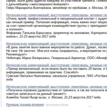
сфере, были даны адресно каждому из участников тренинга. Появи
к дальнейшему самосовершенствованию!»
Гедри Маргарита Викторовна, менеджер по продажам, г. Москва, 0
Интенсив-курс коммуникаций: выступления, переговоры, речевые те
«Очень яркий, профессиональный и эмоциональный контакт с аудит
как личный пример. Полезная информация, очень важен опыт общен
за счет грамотной организации взаимодействия группы с преподава
и полезно!»
Фофанова Татьяна Борисовна, проректор по экономике, Корпорат
никель», 21-23 августа 2017 года
Интенсив-курс коммуникаций: выступления, переговоры, речевые те
«В день занятия было важное мероприятие по работе. Думал, посмо
Не смог. Не захотел. Мне все очень понравилось, а мероприятие по 
Рекомендую!»
Чеботарь Марин Валерьевич, Генеральный директор, ООО «Мегафо
Интенсив-курс коммуникаций: выступления, переговоры, речевые те
«Тренер великолепный, если можно было бы поставить 20 балов, я 
информация, применимая на практике. Спасибо!»
Сумская Наталья Николаевна, начальник управления, ПАО «Росбанк»
года
Интенсив-курс коммуникаций: выступления, переговоры, речевые те
«Получила огромное удовольствие от тренинга, а так же получила 
советую записаться на данный тренинг!»
Ахмедли Гюнай Яшар кызы, г. Москва, 21-23 августа 2017 года
Речевые техники влияния
/ программы в будни