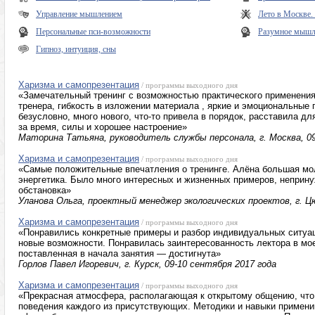
Управление мышлением
Лето в Москве
Персональные пси-возможности
Разумное мышле
Гипноз, интуиция, сны
Харизма и самопрезентация
/ программы выходного дня
«Замечательный тренинг с возможностью практического применени
тренера, гибкость в изложении материала , яркие и эмоциональные 
безусловно, много нового, что-то привела в порядок, расставила д
за время, силы и хорошее настроение»
Маторина Татьяна, руководитель службы персонала, г. Москва, 09
Харизма и самопрезентация
/ программы выходного дня
«Самые положительные впечатления о тренинге. Алёна большая мо
энергетика. Было много интересных и жизненных примеров, неприн
обстановка»
Уланова Ольга, проектный менеджер экологических проектов, г. Цю
Харизма и самопрезентация
/ программы выходного дня
«Понравились конкретные примеры и разбор индивидуальных ситуац
новые возможности. Понравилась заинтересованность лектора в мо
поставленная в начала занятия — достигнута»
Горлов Павел Игоревич, г. Курск, 09-10 сентября 2017 года
Харизма и самопрезентация
/ программы выходного дня
«Прекрасная атмосфера, располагающая к открытому общению, что
поведения каждого из присутствующих. Методики и навыки примен