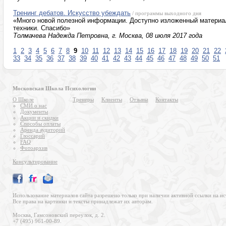
Тренинг дебатов. Искусство убеждать
/ программы выходного дня
«Много новой полезной информации. Доступно изложенный материа
техники. Спасибо»
Толмачева Надежда Петровна, г. Москва, 08 июля 2017 года
1
2
3
4
5
6
7
8
9
10
11
12
13
14
15
16
17
18
19
20
21
22
33
34
35
36
37
38
39
40
41
42
43
44
45
46
47
48
49
50
51
Московская Школа Психологии
О Школе
Тренеры
Клиенты
Отзывы
Контакты
СМИ о нас
Документы
Акции и скидки
Способы оплаты
Аренда аудиторий
Глоссарий
FAQ
Фотоархив
Консультирование
Использование материалов сайта разрешено только при наличии активной ссылки на ис
Все права на картинки и тексты принадлежат их авторам.
Москва, Гамсоновский переулок, д. 2.
+7 (495) 961-00-89.