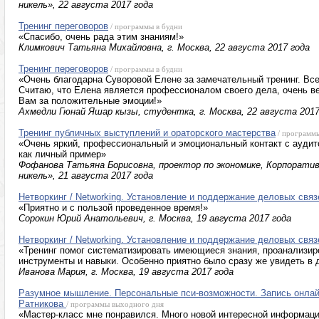
никель», 22 августа 2017 года
Тренинг переговоров
/ программы в будни
«Спасибо, очень рада этим знаниям!»
Климкович Татьяна Михайловна, г. Москва, 22 августа 2017 года
Тренинг переговоров
/ программы в будни
«Очень благодарна Суворовой Елене за замечательный тренинг. Все
Считаю, что Елена является профессионалом своего дела, очень в
Вам за положительные эмоции!»
Ахмедли Гюнай Яшар кызы, студентка, г. Москва, 22 августа 2017
Тренинг публичных выступлений и ораторского мастерства
/ программ
«Очень яркий, профессиональный и эмоциональный контакт с аудит
как личный пример»
Фофанова Татьяна Борисовна, проектор по экономике, Корпорати
никель», 21 августа 2017 года
Нетворкинг / Networking. Установление и поддержание деловых связ
«Приятно и с пользой проведенное время!»
Сорокин Юрий Анатольевич, г. Москва, 19 августа 2017 года
Нетворкинг / Networking. Установление и поддержание деловых связ
«Тренинг помог систематизировать имеющиеся знания, проанализир
инструменты и навыки. Особенно приятно было сразу же увидеть в
Иванова Мария, г. Москва, 19 августа 2017 года
Разумное мышление. Персональные пси-возможности. Запись онлай
Ратникова
/ программы выходного дня
«Мастер-класс мне понравился. Много новой интересной информаци