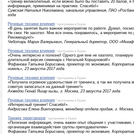
«Тренер великолепный, если можно было бы поставить 20 балов, я 
информация, применимая на практике. Спасибо!»
Сумская Наталья Николаевна, начальник управления, ПАО «Росбанк»
года
Речевые техники влияния
/ программы в будни
«В день занятия было важное мероприятие по работе. Думал, посмо
Не смог. Не захотел. Мне все очень понравилось, а мероприятие по 
Рекомендую!»
Чеботарь Марин Валерьевич, Генеральный директор, ООО «Мегафо
Речевые техники влияния
/ программы в будни
«Очень интересно и полезно! Одного дня мне не хватило, планирую
длительной версии семинара с Натальей Коршуновой!»
Фофанова Татьяна Борисовна, проектор по экономике, Корпорати
никель», 23 августа 2017 года
Речевые техники влияния
/ программы в будни
«Получила огромное удовольствие от тренинга, а так же получила 
советую записаться на данный тренинг!»
Ахмедли Гюнай Яшар кызы, г. Москва, 23 августа 2017 года
Речевые техники влияния
/ программы в будни
«Интересный тренинг! Спасибо!»
Андросова Елена Викторовна, менеджер отдела продаж, г. Москва,
Тренинг переговоров
/ программы в будни
«Полезная информация, очень важен опыт общения с участниками, 
организации взаимодействия группы преподавателем»
Фофанова Татьяна Борисовна, проектор по экономике, Корпорати