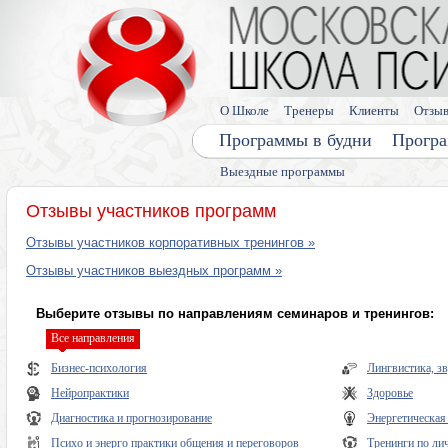
О Школе
Тренеры
Клиенты
Отзы
Программы в будни
Програ
Выездные программы
Отзывы участников программ
Отзывы участников корпоративных тренингов »
Отзывы участников выездных программ »
Выберите отзывы по направлениям семинаров и тренингов:
Все направления
Бизнес-психология
Лингвистика, з
Нейропрактики
Здоровье
Диагностика и прогнозирование
Энергетическая
Психо и энерго практики общения и переговоров
Тренинги по ли