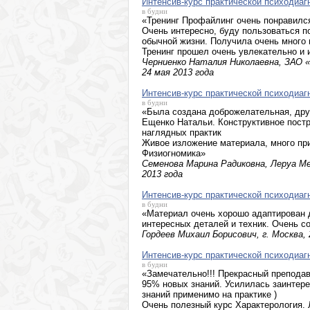
Интенсив-курс практической психодиаг
в будни
«Тренинг Профайлинг очень понравился
Очень интересно, буду пользоваться п
обычной жизни. Получила очень много 
Тренинг прошел очень увлекательно и 
Черниенко Наталия Николаевна, ЗАО «С
24 мая 2013 года
Интенсив-курс практической психодиаг
в будни
«Была создана доброжелательная, дру
Ещенко Натальи. Конструктивное постр
наглядных практик
Живое изложение материала, много при
Физиогномика»
Семенова Марина Радиковна, Леруа Мер
2013 года
Интенсив-курс практической психодиаг
в будни
«Материал очень хорошо адаптирован 
интересных деталей и техник. Очень с
Гордеев Михаил Борисович, г. Москва, 
Интенсив-курс практической психодиаг
в будни
«Замечательно!!! Прекрасный препода
95% новых знаний. Усилилась заинтер
знаний применимо на практике )
Очень полезный курс Характерология. 