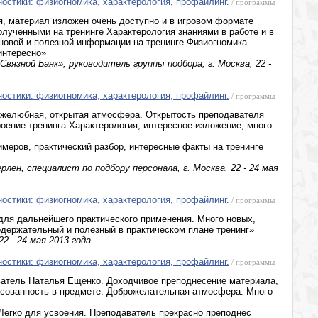
ностики: физиогномика, характерология, профайлинг.
/ программы
, материал изложен очень доступно и в игровом формате
олученными на тренинге Характерология знаниями в работе и в
новой и полезной информации на тренинге Физиогномика.
интересно»
вязной Банк», руководитель группы подбора, г. Москва, 22 -
ностики: физиогномика, характерология, профайлинг.
/ программы
желюбная, открытая атмосфера. Открытость преподавателя
оение тренинга Характерология, интересное изложение, много
меров, практический разбор, интересные факты на тренинге
лен, специалист по подбору персонала, г. Москва, 22 - 24 мая
ностики: физиогномика, характерология, профайлинг.
/ программы
для дальнейшего практического применения. Много новых,
одержательный и полезный в практическом плане тренинг»
22 - 24 мая 2013 года
ностики: физиогномика, характерология, профайлинг.
/ программы
ватель Наталья Ещенко. Доходчивое преподнесение материала,
есованность в предмете. Доброжелательная атмосфера. Много
Легко для усвоения. Преподаватель прекрасно преподнес