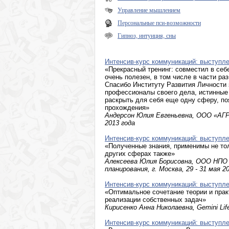
Управление мышлением
Персональные пси-возможности
Гипноз, интуиция, сны
Интенсив-курс коммуникаций: выступле
«Прекрасный тренинг: совместил в себ
очень полезен, в том числе в части ра
Спасибо Институту Развития Личности 
профессионалы своего дела, истинные 
раскрыть для себя еще одну сферу, по
прохождения»
Андерсон Юлия Евгеньевна, ООО «АГРУП
2013 года
Интенсив-курс коммуникаций: выступле
«Полученные знания, применимы не тол
других сферах также»
Алексеева Юлия Борисовна, ООО НПО
планирования, г. Москва, 29 - 31 мая 2
Интенсив-курс коммуникаций: выступле
«Оптимальное сочетание теории и прак
реализации собственных задач»
Кирисенко Анна Николаевна, Gemini Lifes
Интенсив-курс коммуникаций: выступле