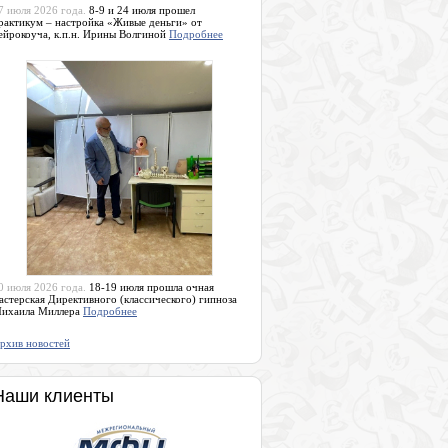
7 июля 2026 года.
8-9 и 24 июля прошел
рактикум – настройка «Живые деньги» от
ейрокоуча, к.п.н. Ирины Волгиной
Подробнее
0 июля 2026 года.
18-19 июля прошла очная
астерская Директивного (классического) гипноза
ихаила Миллера
Подробнее
рхив новостей
Наши клиенты