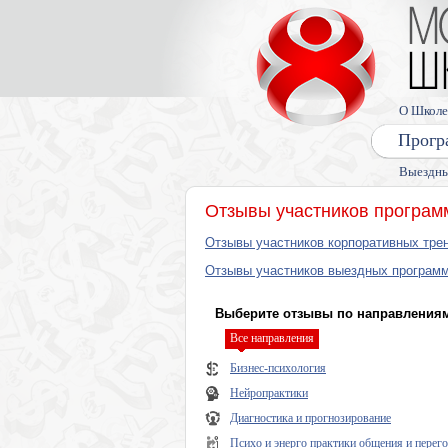
О Школе
Прогр
Выездны
Отзывы участников програм
Отзывы участников корпоративных трен
Отзывы участников выездных программ
Выберите отзывы по направлениям
Все направления
Бизнес-психология
Нейропрактики
Диагностика и прогнозирование
Психо и энерго практики общения и перег