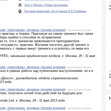
2
Лето в Москве. Очные программы
п
н
Разумное мышление. Клуб памяти Б.К.Ратникова
ния, переговоры, речевые техники влияния
/ программы в будни
е практику и теорию. Практикум на самом тренинге был также
збора ошибок и способов их исправления
за то, что к тренингам привлекаются преподаватели-
энтузиасты, практики. Желание посетить другой тренинг и
явилось с первых минут тренинга и усилилось по мере его
П», начальник юридического отдела, г. Москва, 29 - 31 мая
ния, переговоры, речевые техники влияния
/ программы в будни
ько в рамках работы над публичными выступлениями, но и в
2
м
М
 «Деост», руководитель отдела стратегического
013 года
А
ния, переговоры, речевые техники влияния
/ программы в будни
тики; получила четкий план действий на будущее для
tale Ltol, г. Москва, 29 - 31 мая 2013 года
ния, переговоры, речевые техники влияния
/ программы в будни