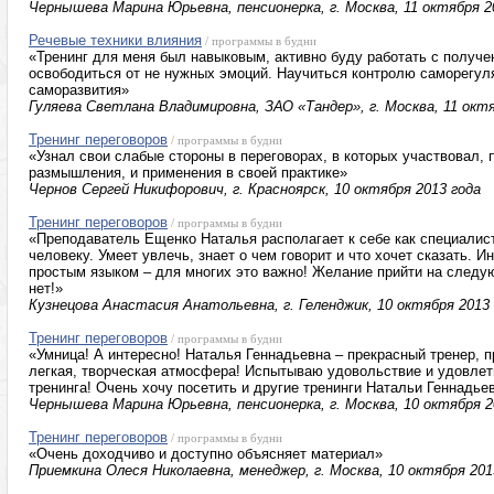
Чернышева Марина Юрьевна, пенсионерка, г. Москва, 11 октября 2
Речевые техники влияния
/ программы в будни
«Тренинг для меня был навыковым, активно буду работать с получ
освободиться от не нужных эмоций. Научиться контролю саморегуля
саморазвития»
Гуляева Светлана Владимировна, ЗАО «Тандер», г. Москва, 11 октя
Тренинг переговоров
/ программы в будни
«Узнал свои слабые стороны в переговорах, в которых участвовал,
размышления, и применения в своей практике»
Чернов Сергей Никифорович, г. Красноярск, 10 октября 2013 года
Тренинг переговоров
/ программы в будни
«Преподаватель Ещенко Наталья располагает к себе как специалист 
человеку. Умеет увлечь, знает о чем говорит и что хочет сказать.
простым языком – для многих это важно! Желание прийти на следу
нет!»
Кузнецова Анастасия Анатольевна, г. Геленджик, 10 октября 2013
Тренинг переговоров
/ программы в будни
«Умница! А интересно! Наталья Геннадьевна – прекрасный тренер, п
легкая, творческая атмосфера! Испытываю удовольствие и удовлет
тренинга! Очень хочу посетить и другие тренинги Натальи Геннадье
Чернышева Марина Юрьевна, пенсионерка, г. Москва, 10 октября 2
Тренинг переговоров
/ программы в будни
«Очень доходчиво и доступно объясняет материал»
Приемкина Олеся Николаевна, менеджер, г. Москва, 10 октября 201