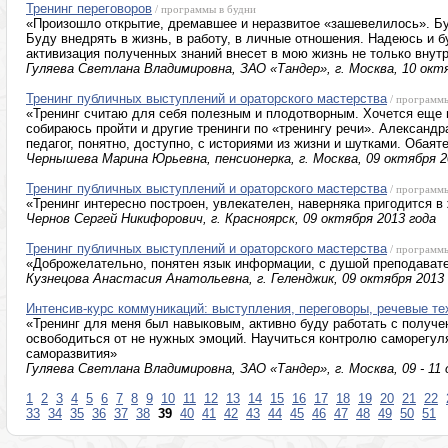
Тренинг переговоров
/ программы в будни
«Произошло открытие, дремавшее и неразвитое «зашевелилось». Бу
Буду внедрять в жизнь, в работу, в личные отношения. Надеюсь и б
активизация полученных знаний внесет в мою жизнь не только внут
Гуляева Светлана Владимировна, ЗАО «Тандер», г. Москва, 10 октя
Тренинг публичных выступлений и ораторского мастерства
/ программ
«Тренинг считаю для себя полезным и плодотворным. Хочется еще 
собираюсь пройти и другие тренинги по «тренингу речи». Александ
педагог, понятно, доступно, с историями из жизни и шутками. Обаят
Чернышева Марина Юрьевна, пенсионерка, г. Москва, 09 октября 2
Тренинг публичных выступлений и ораторского мастерства
/ программ
«Тренинг интересно построен, увлекателен, наверняка пригодится в
Чернов Сергей Никифорович, г. Красноярск, 09 октября 2013 года
Тренинг публичных выступлений и ораторского мастерства
/ программ
«Доброжелательно, понятен язык информации, с душой преподават
Кузнецова Анастасия Анатольевна, г. Геленджик, 09 октября 2013
Интенсив-курс коммуникаций: выступления, переговоры, речевые те
«Тренинг для меня был навыковым, активно буду работать с получ
освободиться от не нужных эмоций. Научиться контролю саморегуля
саморазвития»
Гуляева Светлана Владимировна, ЗАО «Тандер», г. Москва, 09 - 11 
1
2
3
4
5
6
7
8
9
10
11
12
13
14
15
16
17
18
19
20
21
22
33
34
35
36
37
38
39
40
41
42
43
44
45
46
47
48
49
50
51