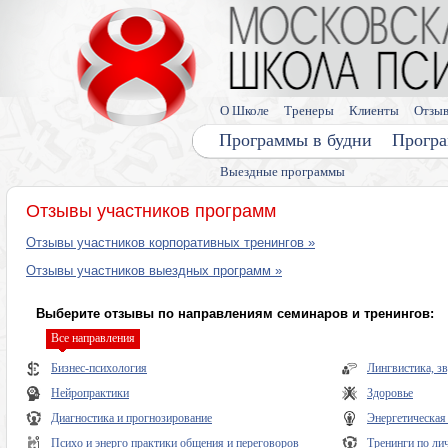
О Школе
Тренеры
Клиенты
Отзы
Программы в будни
Програ
Выездные программы
Отзывы участников программ
Отзывы участников корпоративных тренингов »
Отзывы участников выездных программ »
Выберите отзывы по направлениям семинаров и тренингов:
Все направления
Бизнес-психология
Лингвистика, з
Нейропрактики
Здоровье
Диагностика и прогнозирование
Энергетическая
Психо и энерго практики общения и переговоров
Тренинги по ли