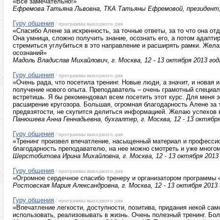
«Все замечательно!»
Ефремова Татьяна Львовна, ТКА Татьяны Ефремовой, президент, г
Гуру общения
/ программы выходного дня
«Спасибо Алене за искренность, за точные ответы, за то что она отд
Она умница, сложно получить знание, осознать его, а потом адаптир
стремиться углубиться в это направление и расширять рамки. Жел
осознаний»
Мадоль Владислав Михайлович, г. Москва, 12 - 13 октября 2013 год
Гуру общения
/ программы выходного дня
«Очень рада, что посетила тренинг. Новые люди, а значит, и новая
получение нового опыта. Преподаватель – очень грамотный специал
встретишь. Я бы рекомендовал всем посетить этот курс. Для меня 
расширение кругозора. Большая, огромная благодарность Алене за т
предвзятости, не скупится делиться информацией. Желаю успехов 
Панюшева Анна Геннадьевна, бухгалтер, г. Москва, 12 - 13 октября
Гуру общения
/ программы выходного дня
«Тренинг произвел впечатление, насыщенный материал и професси
благодарность преподавателю, на нее можно смотреть и уже много
Шерстобитова Ирина Михайловна, г. Москва, 12 - 13 октября 2013
Гуру общения
/ программы выходного дня
«Огромное сердечное спасибо тренеру и организатором программы 
Ростовская Мария Александровна, г. Москва, 12 - 13 октября 2013 
Гуру общения
/ программы выходного дня
«Впечатление легкости, доступности, позитива, придания некой са
использовать, реализовывать в жизнь. Очень полезный тренинг. Бо