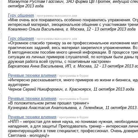
Махмутов Рустам Гайсович, ЗАО фирма ЦВ Протек, ведущий специа
октября 2013 года
Гуру общения
/ программы выходного дня
«Мне очень все понравилось особенно понравились упражнения. Ог
интересный материал, эмоциональное общение с участниками трени
Коваленко Ольга Васильевна, г. Москва, 12 - 13 октября 2013 года
Гуру общения
/ программы выходного дня
«Огромное спасибо тренеру за ее профессиональное изложение мат
практических заданий, весь материал закрепился упражнениями. Вс
В методическом пособие много ценной информации. В процессе тре
ситуации из личных примеров слушателей, по которым были даны п
дружная работа всей группы, с позитивным настроем»
Бархатова Анна Васильевна, ИП, г. Москва, 12 - 13 октября 2013 г
Речевые техники влияния
/ программы в будни
«Интересно рассказывается, много примеров из жизни и бизнеса, и
аудитории»
Чернов Сергей Никифорович, г. Красноярск, 11 октября 2013 года
Речевые техники влияния
/ программы в будни
«В положительном ритме прошел тренинг»
Кузнецова Анастасия Анатольевна, г. Геленджик, 11 октября 2013 
Речевые техники влияния
/ программы в будни
«НЛП – непростая для меня наука, но понимаю нужная, необходима
нападения, а для защиты! Преподаватель тренер – интересная личн
ориентирующийся в теме специалист, профессионал. Очень доверит
Светлана - молодец!»