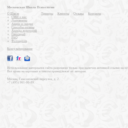
Московская Школа Психологии
О Школе
Тренеры
Клиенты
Отзывы
Контакты
СМИ о нас
Документы
Акции и скидки
Способы оплаты
Аренда аудиторий
Глоссарий
FAQ
Фотоархив
Консультирование
Использование материалов сайта разрешено только при наличии активной ссылки на ис
Все права на картинки и тексты принадлежат их авторам.
Москва, Гамсоновский переулок, д. 2.
+7 (495) 961-00-89.