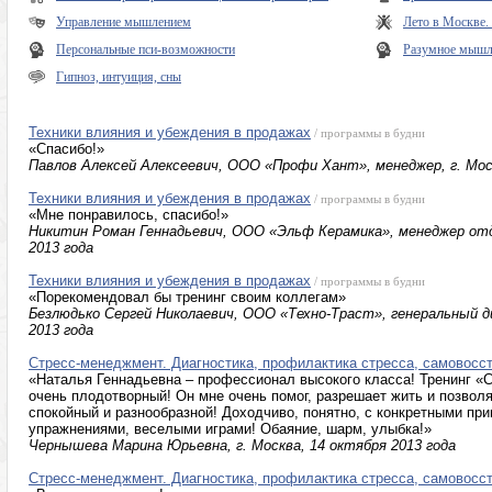
Управление мышлением
Лето в Москве
Персональные пси-возможности
Разумное мышле
Гипноз, интуиция, сны
Техники влияния и убеждения в продажах
/ программы в будни
«Спасибо!»
Павлов Алексей Алексеевич, ООО «Профи Хант», менеджер, г. Моск
Техники влияния и убеждения в продажах
/ программы в будни
«Мне понравилось, спасибо!»
Никитин Роман Геннадьевич, ООО «Эльф Керамика», менеджер отде
2013 года
Техники влияния и убеждения в продажах
/ программы в будни
«Порекомендовал бы тренинг своим коллегам»
Безлюдько Сергей Николаевич, ООО «Техно-Траст», генеральный ди
2013 года
Стресс-менеджмент. Диагностика, профилактика стресса, самовосс
«Наталья Геннадьевна – профессионал высокого класса! Тренинг «
очень плодотворный! Он мне очень помог, разрешает жить и позвол
спокойный и разнообразной! Доходчиво, понятно, с конкретными пр
упражнениями, веселыми играми! Обаяние, шарм, улыбка!»
Чернышева Марина Юрьевна, г. Москва, 14 октября 2013 года
Стресс-менеджмент. Диагностика, профилактика стресса, самовосс