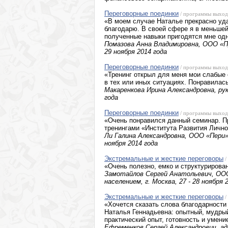
Переговорные поединки
/ программы выход
«В моем случае Наталье прекрасно уда
благодарю. В своей сфере я в меньшей
полученные навыки пригодятся мне од
Помазова Анна Владимировна, ООО «П
29 ноября 2014 года
Переговорные поединки
/ программы выход
«Тренинг открыл для меня мои слабые
в тех или иных ситуациях. Понравила
Макаренкова Ирина Александровна, рук
года
Переговорные поединки
/ программы выход
«Очень понравился данный семинар. П
тренингами «Института Развития Лично
Ли Галина Александровна, ООО «Пери»
ноября 2014 года
Экстремальные и жесткие переговоры
/
«Очень полезно, емко и структурирова
Замотайлов Сергей Анатольевич, ООО
населением, г. Москва, 27 - 28 ноября 
Экстремальные и жесткие переговоры
/
«Хочется сказать слова благодарност
Наталья Геннадьевна: опытный, мудрый
практический опыт, готовность и умен
Ефременков Сергей Александрович, адво