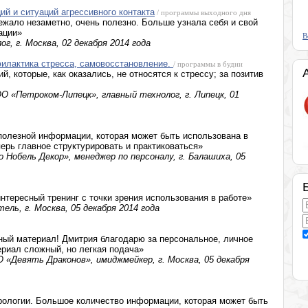
й и ситуаций агрессивного контакта
/ программы выходного дня
ежало незаметно, очень полезно. Больше узнала себя и свой
ации»
В
г, г. Москва, 02 декабря 2014 года
филактика стресса, самовосстановление.
/ программы в будни
, которые, как оказались, не относятся к стрессу; за позитив
 «Петроком-Липецк», главный технолог, г. Липецк, 01
полезной информации, которая может быть использована в
ерь главное структурировать и практиковаться»
 Нобель Декор», менеджер по персоналу, г. Балашиха, 05
нтересный тренинг с точки зрения использования в работе»
ель, г. Москва, 05 декабря 2014 года
ный материал! Дмитрия благодарю за персональное, личное
риал сложный, но легкая подача»
«Девять Драконов», имиджмейкер, г. Москва, 05 декабря
рологии. Большое количество информации, которая может быть