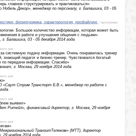
ерь главное структурировать и практиковаться»
 Нобель Декор», менеджер по персоналу, г. Балашиха, 03 - 05
ностики: физиогномика, характерология, профайлинг.
/ программы
рологии. Большое количество информации, которая может быть
рименения в работе и улучшения общения с людьми»
г. Балашиха, 03 - 05 декабря 2014 года
ного дня
и за системную подачу информации. Очень понравилась тренер
, знающий педагог и бизнес-тренер. Чувствовался богатый
ие по передачи информации. Спасибо»
окат, г. Москва, 29 ноября 2014 года
ного дня
но»
 «Саут Стрим Транспорт Б.В.», менеджер по работе с
 года
ного дня
облем выявил»
ет Ритейл», финансовый директор, г. Москва, 29 ноября
ного дня
легам»
«Межрегиональный ТранзитТелеком» (МТТ), директор
 29 ноября 2014 года