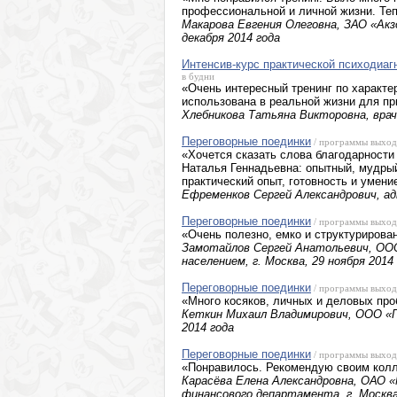
профессиональной и личной жизни. Теп
Макарова Евгения Олеговна, ЗАО «Акзо
декабря 2014 года
Интенсив-курс практической психодиаг
в будни
«Очень интересный тренинг по характе
использована в реальной жизни для п
Хлебникова Татьяна Викторовна, врач, 
Переговорные поединки
/ программы выход
«Хочется сказать слова благодарност
Наталья Геннадьевна: опытный, мудрый
практический опыт, готовность и умен
Ефременков Сергей Александрович, адв
Переговорные поединки
/ программы выход
«Очень полезно, емко и структурирова
Замотайлов Сергей Анатольевич, ООО
населением, г. Москва, 29 ноября 2014
Переговорные поединки
/ программы выход
«Много косяков, личных и деловых пр
Кеткин Михаил Владимирович, ООО «П
2014 года
Переговорные поединки
/ программы выход
«Понравилось. Рекомендую своим кол
Карасёва Елена Александровна, ОАО 
финансового департамента, г. Москва,