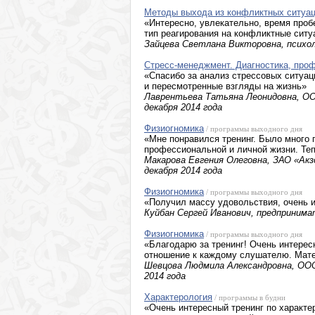
Методы выхода из конфликтных ситуаци
«Интересно, увлекательно, время проб
тип реагирования на конфликтные ситу
Зайцева Светлана Викторовна, психоло
Стресс-менеджмент. Диагностика, про
«Спасибо за анализ стрессовых ситуаций
и пересмотренные взгляды на жизнь»
Лаврентьева Татьяна Леонидовна, ООО
декабря 2014 года
Физиогномика
/ программы выходного дня
«Мне понравился тренинг. Было много 
профессиональной и личной жизни. Теп
Макарова Евгения Олеговна, ЗАО «Акзо
декабря 2014 года
Физиогномика
/ программы выходного дня
«Получил массу удовольствия, очень и
Куйбан Сергей Иванович, предпринимат
Физиогномика
/ программы выходного дня
«Благодарю за тренинг! Очень интерес
отношение к каждому слушателю. Мате
Шевцова Людмила Александровна, ООО 
2014 года
Характерология
/ программы в будни
«Очень интересный тренинг по характе