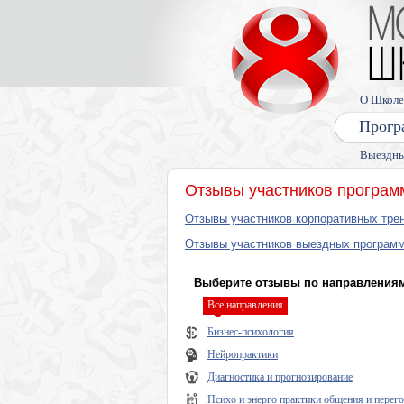
О Школе
Прогр
Выездны
Отзывы участников програм
Отзывы участников корпоративных трен
Отзывы участников выездных программ
Выберите отзывы по направлениям
Все направления
Бизнес-психология
Нейропрактики
Диагностика и прогнозирование
Психо и энерго практики общения и перег