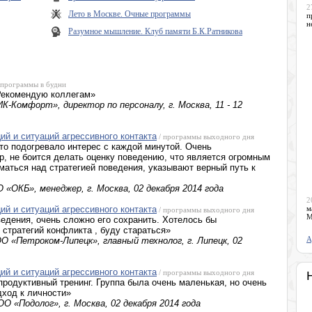
2
Лето в Москве. Очные программы
п
н
Разумное мышление. Клуб памяти Б.К.Ратникова
 программы в будни
 Рекомендую коллегам»
-Комфорт», директор по персоналу, г. Москва, 11 - 12
й и ситуаций агрессивного контакта
/ программы выходного дня
что подогревало интерес с каждой минутой. Очень
, не боится делать оценку поведению, что является огромным
аться над стратегией поведения, указывают верный путь к
«ОКБ», менеджер, г. Москва, 02 декабря 2014 года
2
й и ситуаций агрессивного контакта
м
/ программы выходного дня
М
ведения, очень сложно его сохранить. Хотелось бы
 стратегий конфликта , буду стараться»
А
 «Петроком-Липецк», главный технолог, г. Липецк, 02
й и ситуаций агрессивного контакта
/ программы выходного дня
родуктивный тренинг. Группа была очень маленькая, но очень
дход к личности»
 «Подолог», г. Москва, 02 декабря 2014 года