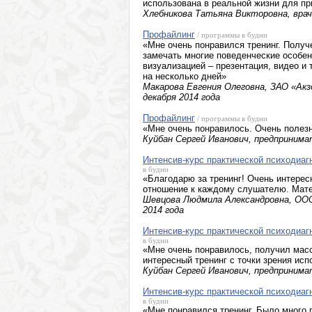
использована в реальной жизни для п
Хлебникова Татьяна Викторовна, врач,
Профайлинг
/ программы в будни
«Мне очень понравился тренинг. Получ
замечать многие поведенческие особен
визуализацией – презентация, видео и 
на несколько дней»
Макарова Евгения Олеговна, ЗАО «Акзо
декабря 2014 года
Профайлинг
/ программы в будни
«Мне очень понравилось. Очень полез
Куйбан Сергей Иванович, предпринимат
Интенсив-курс практической психодиаг
в будни
«Благодарю за тренинг! Очень интерес
отношение к каждому слушателю. Мате
Шевцова Людмила Александровна, ООО 
2014 года
Интенсив-курс практической психодиаг
в будни
«Мне очень понравилось, получил мас
интересный тренинг с точки зрения исп
Куйбан Сергей Иванович, предпринимате
Интенсив-курс практической психодиаг
в будни
«Мне понравился тренинг. Было много 