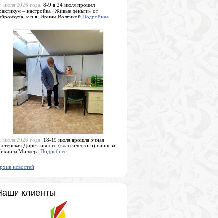
7 июля 2026 года.
8-9 и 24 июля прошел
рактикум – настройка «Живые деньги» от
ейрокоуча, к.п.н. Ирины Волгиной
Подробнее
0 июля 2026 года.
18-19 июля прошла очная
астерская Директивного (классического) гипноза
ихаила Миллера
Подробнее
рхив новостей
Наши клиенты