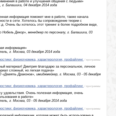
рименения в работе и улучшения общения с людьми»
 г. Балашиха, 04 декабря 2014 года
енная информация поможет мне в работе, также начала
ности в сети. Хотелось бы сопровождение теории с
т.д. Очень бы хотелось этот тренинг в более подробном виде,
 Нобель Декор», менеджер по персоналу, г. Балашиха, 03
ная информация»
ель, г. Москва, 03 декабря 2014 года
ностики: физиогномика, характерология, профайлинг.
/ программы
ный материал! Дмитрия благодарю за персональное, личное
риал сложный, но легкая подача»
«Девять Драконов», имиджмейкер, г. Москва, 03 - 05 декабря
ностики: физиогномика, характерология, профайлинг.
/ программы
су удовльствия. Очень полезная информация, очень
ользования в работе»
ль, г. Москва, 03 - 05 декабря 2014 года
ностики: физиогномика, характерология, профайлинг.
/ программы
полезной информации, которая может быть использована в