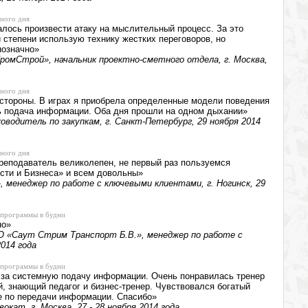
ного дня
лось произвести атаку на мыслительный процесс. За это
 степени использую технику жестких переговоров, но
нозначно»
ромСтрой», начальник проектно-сметного отдела, г. Москва,
ного дня
 стороны. В играх я приобрела определенные модели поведения
сь подача информации. Оба дня прошли на одном дыхании»
оводитель по закупкам, г. Санкт-Петербург, 29 ноября 2014
ного дня
реподаватель великолепен, не первый раз пользуемся
сти и Бизнеса» и всем довольны»
, менеджер по работе с ключевыми клиентами, г. Ногинск, 29
 программы в будни
но»
 «Саут Стрим Транспорт Б.В.», менеджер по работе с
2014 года
 программы в будни
и за системную подачу информации. Очень понравилась тренер
, знающий педагог и бизнес-тренер. Чувствовался богатый
ие по передачи информации. Спасибо»
кат, г. Москва, 27 - 28 ноября 2014 года