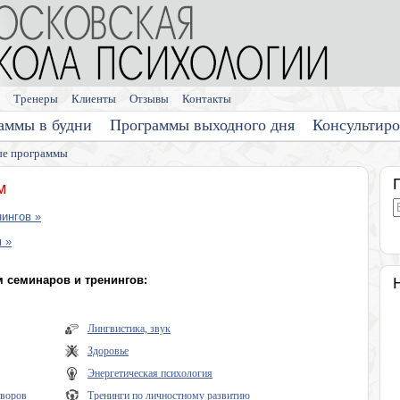
Тренеры
Клиенты
Отзывы
Контакты
аммы в будни
Программы выходного дня
Консультир
е программы
м
ингов »
 »
 семинаров и тренингов:
Лингвистика, звук
Здоровье
Энергетическая психология
оворов
Тренинги по личностному развитию