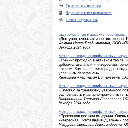
Управление мышлением
Персональные пси-возможности
Гипноз, интуиция, сны
Экстремальные и жесткие переговоры
/
«Доступно, очень активно, интересно.
Фомина Ирина Владимировна, ООО «ПИК
декабря 2014 года
Методы выхода из конфликтных ситуаци
«Тренинг проходил в активном темпе, 
доброжелательный и интересный тренер
плюсом. Замечания лектора дают задум
успешным переменам»
Ивашкова Анастасия Витальевна, ЗАО 
Методы выхода из конфликтных ситуаци
«Спасибо за тренировку уверенного по
распознавать и активно применять пять
Лаврентьева Татьяна Леонидовна, ООО
декабря 2014 года
Методы выхода из конфликтных ситуаци
«Превзошли все мои ожидания. Очень п
интересная. Почти индивидуальный по
Мазурова Светлана Александровна, ООО