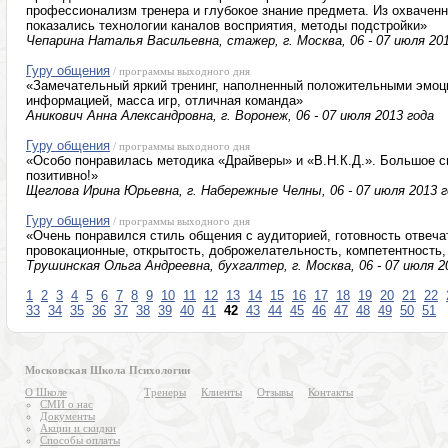
профессионализм тренера и глубокое знание предмета. Из охвачен
показались технологии каналов восприятия, методы подстройки»
Чепарина Наталья Васильевна, стажер, г. Москва, 06 - 07 июля 20
Гуру общения
/ программы выходного дня
«Замечательный яркий тренинг, наполненный положительными эмоц
информацией, масса игр, отличная команда»
Аникович Анна Александровна, г. Воронеж, 06 - 07 июля 2013 года
Гуру общения
/ программы выходного дня
«Особо понравилась методика «Драйверы» и «В.Н.К.Д.». Большое с
позитивно!»
Щеглова Ирина Юрьевна, г. Набережные Челны, 06 - 07 июля 2013 г
Гуру общения
/ программы выходного дня
«Очень понравился стиль общения с аудиторией, готовность отвеча
провокационные, открытость, доброжелательность, компетентность
Трушинская Ольга Андреевна, бухгалтер, г. Москва, 06 - 07 июля 2
1
2
3
4
5
6
7
8
9
10
11
12
13
14
15
16
17
18
19
20
21
22
33
34
35
36
37
38
39
40
41
42
43
44
45
46
47
48
49
50
51
Московская Школа Психологии
О Школе
Тренеры
Клиенты
Отзывы
Контакты
СМИ о нас
Документы
Акции и скидки
Способы оплаты