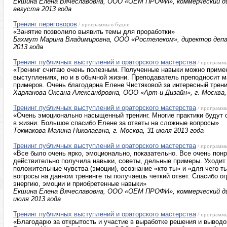
Екшина Елена Вячеславовна, ООО «ОЕМ ПРОФИ», коммерческий ди
августа 2013 года
Тренинг переговоров
/ программы в будни
«Занятие позволило выявить темы для проработки»
Бахмут Марина Владимировна, ООО «Ростелеком», директор депа
2013 года
Тренинг публичных выступлений и ораторского мастерства
/ программ
«Тренинг считаю очень полезным. Полученные навыки можно примен
выступлениях, но и в обычной жизни. Преподаватель преподносит м
примеров. Очень благодарна Елене Чистяковой за интересный трени
Харланова Оксана Александровна, ООО «Арт и Дизайн», г. Москва,
Тренинг публичных выступлений и ораторского мастерства
/ программ
«Очень эмоционально насыщенный тренинг. Многие практики будут
в жизни. Большое спасибо Елене за ответы на сложные вопросы»
Токмакова Малина Николаевна, г. Москва, 31 июля 2013 года
Тренинг публичных выступлений и ораторского мастерства
/ программ
«Все было очень ярко, эмоционально, показательно. Все очень пон
действительно получила навыки, советы, дельные примеры. Уходит
положительные чувства (эмоции), осознание «кто ты» и «для чего т
вопросы на данном тренинге ты получаешь четкий ответ. Спасибо о
энергию, эмоции и приобретенные навыки»
Екшина Елена Вячеславовна, ООО «ОЕМ ПРОФИ», коммерческий ди
июля 2013 года
Тренинг публичных выступлений и ораторского мастерства
/ программ
«Благодарю за открытость и участие в выработке решения и выводо