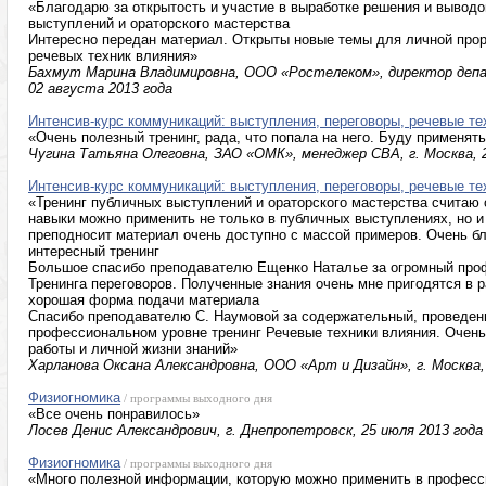
«Благодарю за открытость и участие в выработке решения и выводо
выступлений и ораторского мастерства
Интересно передан материал. Открыты новые темы для личной прора
речевых техник влияния»
Бахмут Марина Владимировна, ООО «Ростелеком», директор депар
02 августа 2013 года
Интенсив-курс коммуникаций: выступления, переговоры, речевые те
«Очень полезный тренинг, рада, что попала на него. Буду применят
Чугина Татьяна Олеговна, ЗАО «ОМК», менеджер СВА, г. Москва, 2
Интенсив-курс коммуникаций: выступления, переговоры, речевые те
«Тренинг публичных выступлений и ораторского мастерства считаю
навыки можно применить не только в публичных выступлениях, но и
преподносит материал очень доступно с массой примеров. Очень б
интересный тренинг
Большое спасибо преподавателю Ещенко Наталье за огромный про
Тренинга переговоров. Полученные знания очень мне пригодятся в 
хорошая форма подачи материала
Спасибо преподавателю С. Наумовой за содержательный, проведен
профессиональном уровне тренинг Речевые техники влияния. Очень
работы и личной жизни знаний»
Харланова Оксана Александровна, ООО «Арт и Дизайн», г. Москва, 
Физиогномика
/ программы выходного дня
«Все очень понравилось»
Лосев Денис Александрович, г. Днепропетровск, 25 июля 2013 года
Физиогномика
/ программы выходного дня
«Много полезной информации, которую можно применить в професс