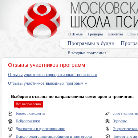
О Школе
Тренеры
Клиенты
Отзы
Программы в будни
Програ
Выездные программы
Отзывы участников программ
Отзывы участников корпоративных тренингов »
Отзывы участников выездных программ »
Выберите отзывы по направлениям семинаров и тренингов:
Все направления
Бизнес-психология
Лингвистика, з
Нейропрактики
Здоровье
Диагностика и прогнозирование
Энергетическая
Психо и энерго практики общения и переговоров
Тренинги по ли