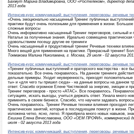
Бахмут Марина Владимировна, ООО «Ростелеком», директор депа
2013 года
Интенсив-курс коммуникаций: выступления, переговоры, речевые те
«Очень эмоционально насыщенный Тренинг публичных выступлений 
практики будут очень полезными для применения в жизни. Большое 
сложные вопросы
Очень информативно насыщенный Тренинг переговоров, сильный и 
Наталье за полученные знания. Идеально совмещена практическая ч
удовольствием посещу другие ее тренинги
Очень насыщенный и продуктивный тренинг Речевые техники влияни
Много вещей для применения на практике. Прекрасный тренинг! Бо
Токмакова Малина Николаевна, г. Москва, 29 июля - 02 августа 201
Интенсив-курс коммуникаций: выступления, переговоры, речевые те
«Тренинг публичных выступлений и ораторского мастерства - все бы
показательно. Все очень понравилось. На данном тренинге действи
дельные примеры. Уходит неуверенность, приходят положительные ч
ты» и «для чего ты пришел сюда» - на данные вопросы на данном т
ответ. Спасибо огромное Елене Чистяковой за энергию, эмоции и п
Тренинг переговоров - просто «АТАС». Все понравилось. Понравило
ситуациях, искать выходы, учиться держать ответ. Узнала много нов
применять в своем бизнесе. Спасибо, что научили задавать вопросы
Очень понравилось. Тренинг Речевые техники влияния проходил ле
практических занятий, которые в последующем помогут в жизни. П
изложена четко, ясно, легко. Я приобрела много новых навыков, зн
Екшина Елена Вячеславовна, ООО «ОЕМ ПРОФИ», коммерческий ди
июля - 02 августа 2013 года
Интенсив-курс коммуникаций: выступления, переговоры, речевые те