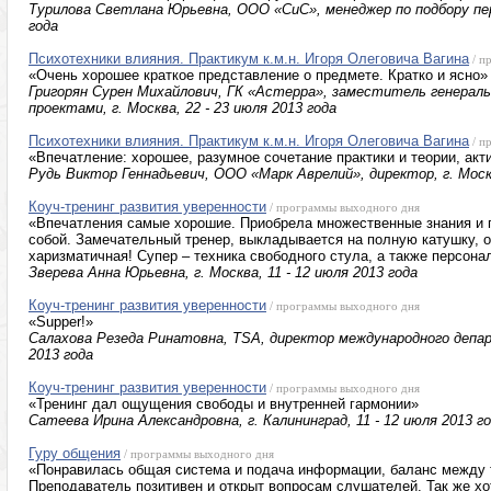
Турилова Светлана Юрьевна, ООО «СиC», менеджер по подбору перс
года
Психотехники влияния. Практикум к.м.н. Игоря Олеговича Вагина
/ п
«Очень хорошее краткое представление о предмете. Кратко и ясно»
Григорян Сурен Михайлович, ГК «Астерра», заместитель генераль
проектами, г. Москва, 22 - 23 июля 2013 года
Психотехники влияния. Практикум к.м.н. Игоря Олеговича Вагина
/ п
«Впечатление: хорошее, разумное сочетание практики и теории, акт
Рудь Виктор Геннадьевич, ООО «Марк Аврелий», директор, г. Москв
Коуч-тренинг развития уверенности
/ программы выходного дня
«Впечатления самые хорошие. Приобрела множественные знания и 
собой. Замечательный тренер, выкладывается на полную катушку, о
харизматичная! Супер – техника свободного стула, а также персона
Зверева Анна Юрьевна, г. Москва, 11 - 12 июля 2013 года
Коуч-тренинг развития уверенности
/ программы выходного дня
«Supper!»
Салахова Резеда Ринатовна, TSA, директор международного департ
2013 года
Коуч-тренинг развития уверенности
/ программы выходного дня
«Тренинг дал ощущения свободы и внутренней гармонии»
Сатеева Ирина Александровна, г. Калининград, 11 - 12 июля 2013 г
Гуру общения
/ программы выходного дня
«Понравилась общая система и подача информации, баланс между т
Преподаватель позитивен и открыт вопросам слушателей. Так же хо