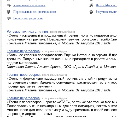
Управление мышлением
Лето в Москве
Персональные пси-возможности
Разумное мышле
Гипноз, интуиция, сны
Речевые техники влияния
/ программы в будни
«Очень насыщенный и продуктивный тренинг, логично подается ин
применения на практике. Прекрасный тренинг! Большое спасибо Св
Токмакова Малина Николаевна, г. Москва, 02 августа 2013 года
Тренинг переговоров
/ программы в будни
«Большое спасибо преподавателю Ещенко Наталье за огромный пр
тренинга. Полученные знания очень мне пригодятся в работе и обы
подачи материала»
Харланова Оксана Александровна, ООО «Арт и Дизайн», г. Москва,
Тренинг переговоров
/ программы в будни
«Очень информативно насыщенный тренинг, сильный и продуктивны
полученные знания. Идеально совмещена практическая часть и тео
посещу другие ее тренинги»
Токмакова Малина Николаевна, г. Москва, 01 августа 2013 года
Тренинг переговоров
/ программы в будни
«Тренинг переговоров – просто «АТАС», опять же это только мое мн
Понравилось быть в неожиданных для себя ситуациях, искать выход
многое новое для себя, что смогу и буду применять в своей бизнесе
вопросы, и держать ответы»