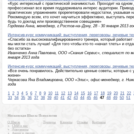
«Курс интересный с практической значимостью. Проходит на одном
профессионал все время поддерживала интерес аудитории. Привод
практических упражнениях прорепетировали недостатки, указывая 
Рекомендую всем, кто хочет научиться эффективно, выступать пере
будь то доклад или производственное совещание»
Гордеева Анна, менеджер, г.Ростов-на–Дону, 28 - 30 января 2013 го
Интенсив-курс коммуникаций: выступления, переговоры, речевые те
«Спасибо за высококвалифицированного тренера, который работает с
мы могли стать лучше! «Для того чтобы кто-то «начал тлеть» и отд
без остатка»
Иванченко Анна Павловна, ООО «Скания Сервис», специалист по мар
января 2013 года
Интенсив-курс коммуникаций: выступления, переговоры, речевые те
«Все очень понравилось. Действительно ценные советы, которые с
жизни»
Черкасова Яна Владимировна, ООО «Элис», офис-менеджер, г. Нижни
года
1
2
3
4
5
6
7
8
9
10
11
12
13
14
15
16
17
18
19
20
21
22
33
34
35
36
37
38
39
40
41
42
43
44
45
46
47
48
49
50
51
Московская Школа Психологии
О Школе
Тренеры
Клиенты
Отзывы
Контакты
СМИ о нас
Документы
Акции и скидки