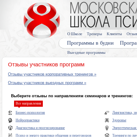
О Школе
Тренеры
Клиенты
Отзы
Программы в будни
Програ
Выездные программы
Отзывы участников программ
Отзывы участников корпоративных тренингов »
Отзывы участников выездных программ »
Выберите отзывы по направлениям семинаров и тренингов:
Все направления
Бизнес-психология
Лингвистика, з
Нейропрактики
Здоровье
Диагностика и прогнозирование
Энергетическая
Психо и энерго практики общения и переговоров
Тренинги по ли