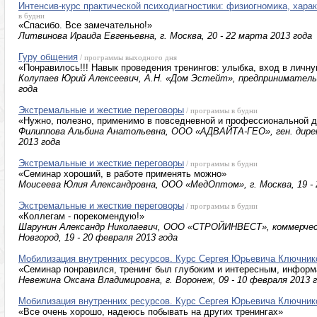
Интенсив-курс практической психодиагностики: физиогномика, харак
в будни
«Спасибо. Все замечательно!»
Литвинова Ираида Евгеньевна, г. Москва, 20 - 22 марта 2013 года
Гуру общения
/ программы выходного дня
«Понравилось!!! Навык проведения тренингов: улыбка, вход в личну
Колупаев Юрий Алексеевич, А.Н. «Дом Эстейт», предприниматель, 
года
Экстремальные и жесткие переговоры
/ программы в будни
«Нужно, полезно, применимо в повседневной и профессиональной 
Филиппова Альбина Анатольевна, ООО «АДВАЙТА-ГЕО», ген. директ
2013 года
Экстремальные и жесткие переговоры
/ программы в будни
«Семинар хороший, в работе применять можно»
Моисеева Юлия Александровна, ООО «МедОптом», г. Москва, 19 - 
Экстремальные и жесткие переговоры
/ программы в будни
«Коллегам - порекомендую!»
Шарунин Александр Николаевич, ООО «СТРОЙИНВЕСТ», коммерческ
Новгород, 19 - 20 февраля 2013 года
Мобилизация внутренних ресурсов. Курс Сергея Юрьевича Ключник
«Семинар понравился, тренинг был глубоким и интересным, инфор
Невежина Оксана Владимировна, г. Воронеж, 09 - 10 февраля 2013 
Мобилизация внутренних ресурсов. Курс Сергея Юрьевича Ключник
«Все очень хорошо, надеюсь побывать на других тренингах»