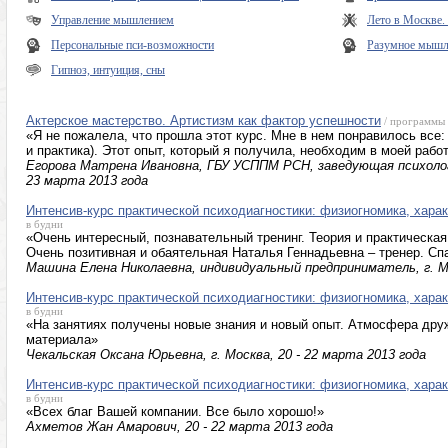
Управление мышлением
Лето в Москве
Персональные пси-возможности
Разумное мышле
Гипноз, интуиция, сны
Актерское мастерство. Артистизм как фактор успешности
/ программы
«Я не пожалела, что прошла этот курс. Мне в нем понравилось все:
и практика). Этот опыт, который я получила, необходим в моей рабо
Егорова Матрена Ивановна, ГБУ УСППМ РСН, заведующая психологи
23 марта 2013 года
Интенсив-курс практической психодиагностики: физиогномика, харак
в будни
«Очень интересный, познавательный тренинг. Теория и практическая 
Очень позитивная и обаятельная Наталья Геннадьевна – тренер. Сп
Машина Елена Николаевна, индивидуальный предприниматель, г. Мо
Интенсив-курс практической психодиагностики: физиогномика, харак
в будни
«На занятиях получены новые знания и новый опыт. Атмосфера дру
материала»
Чекальская Оксана Юрьевна, г. Москва, 20 - 22 марта 2013 года
Интенсив-курс практической психодиагностики: физиогномика, харак
в будни
«Всех благ Вашей компании. Все было хорошо!»
Ахметов Жан Амарович, 20 - 22 марта 2013 года