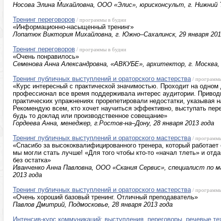
Носова Элина Михайловна, ООО «Элис», юрисконсульт, г. Нижний Т
Тренинг переговоров
/ программы в будни
«Информационно-насыщенный тренинг»
Лопатюк Виктория Михайловна, г. Южно–Сахалинск, 29 января 201
Тренинг переговоров
/ программы в будни
«Очень понравилось»
Семенова Анна Александровна, «АВКУБЕ», архитектор, г. Москва, 
Тренинг публичных выступлений и ораторского мастерства
/ программ
«Курс интересный с практической значимостью. Проходит на одном
профессионал все время поддерживала интерес аудитории. Привод
практических упражнениях прорепетировали недостатки, указывая 
Рекомендую всем, кто хочет научиться эффективно, выступать пере
будь то доклад или производственное совещание»
Гордеева Анна, менеджер, г.Ростов-на–Дону, 28 января 2013 года
Тренинг публичных выступлений и ораторского мастерства
/ программ
«Спасибо за высококвалифицированного тренера, который работает с
мы могли стать лучше! «Для того чтобы кто-то «начал тлеть» и отд
без остатка»
Иванченко Анна Павловна, ООО «Скания Сервис», специалист по ма
2013 года
Тренинг публичных выступлений и ораторского мастерства
/ программ
«Очень хороший базовый тренинг. Отличный преподаватель»
Павлов Дмитрий, Подмосковье, 28 января 2013 года
Интенсив-курс коммуникаций: выступления, переговоры, речевые те