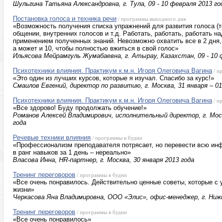
Шульгина Татьяна Александровна, г. Тула, 09 - 10 февраля 2013 го
Постановка голоса и техника речи
/ программы выходного дня
«Возможность получения списка упражнений для развития голоса (т
общении, внутренних голосов и т.д. Работать, работать, работать 
применением полученных знаний. Невозможно охватить все в 2 дня, 
а может и 10, чтобы полностью вжиться в свой голос»
Ильясова Мейрамгуль Жумабаевна, г. Атырау, Казахстан, 09 - 10 
Психотехники влияния. Практикум к.м.н. Игоря Олеговича Вагина
/ п
«Это один из лучших курсов, которые я изучал. Спасибо за курс!»
Смаилов Евгений, директор по развитию, г. Москва, 31 января – 0
Психотехники влияния. Практикум к.м.н. Игоря Олеговича Вагина
/ п
«Все здорово! Буду продолжать обучение!»
Романов Алексей Владимирович, исполнительный директор, г. Моск
года
Речевые техники влияния
/ программы в будни
«Профессионализм преподавателя потрясает, но перевести всю и
в ранг навыков за 1 день – нереально»
Власова Инна, HR-партнер, г. Москва, 30 января 2013 года
Тренинг переговоров
/ программы в будни
«Все очень понравилось. Действительно ценные советы, которые с
жизни»
Черкасова Яна Владимировна, ООО «Элис», офис-менеджер, г. Нижн
Тренинг переговоров
/ программы в будни
«Все очень понравилось»