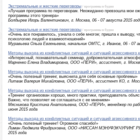
Экстремальные и жесткие переговоры
/ программы в будни
«Лучшая программа по переговорам. Неожиданно превзошла мои ож
программы этого тренера»
Болдырев Игорь Валентинович, г. Москва, 06 - 07 августа 2015 год
Экстремальные и жесткие переговоры
/ программы в будни
«Очень все понравилось, узнала о себе многое; пришла к выводу, ч
психологию людей и взаимоотношений»
Муравьева Ольга Евгеньевна, начальник ОМТС, г. Иванов, 06 - 07 а
Методы выхода из конфликтных ситуаций и ситуаций агрессивного к
«Интересный, познавательный семинар, доброжелательная атмосф
Марченко Елена Владимировна, ООО «ПЕРИ», ассистент, г. Москва
Методы выхода из конфликтных ситуаций и ситуаций агрессивного к
«Очень полезный тренинг, выяснила для себя основные проблемы»
Литвак Валерия Михайловна, ООО «ПЕРИ», ассистент КО, г. Москв
Методы выхода из конфликтных ситуаций и ситуаций агрессивного к
«Тренинг организован хорошо, много практики, преподаватель объяс
Важно, что позволяет не соглашаться с ее мнением»
Мясникова Кристина Анатольевна, ООО «ПЕРИ», менеджер по рабо
июня 2015 года
Методы выхода из конфликтных ситуаций и ситуаций агрессивного к
«Очень полезный тренинг! Огромное спасибо!»
Лиман Людмила Фридриховна, ООО «НИССАН МЭНУФЭКЧУРИНГ РУС»,
2015 года