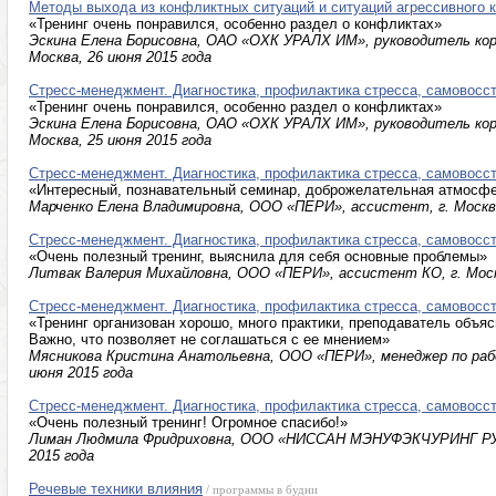
Методы выхода из конфликтных ситуаций и ситуаций агрессивного к
«Тренинг очень понравился, особенно раздел о конфликтах»
Эскина Елена Борисовна, ОАО «ОХК УРАЛХ ИМ», руководитель ко
Москва, 26 июня 2015 года
Стресс-менеджмент. Диагностика, профилактика стресса, самовосс
«Тренинг очень понравился, особенно раздел о конфликтах»
Эскина Елена Борисовна, ОАО «ОХК УРАЛХ ИМ», руководитель ко
Москва, 25 июня 2015 года
Стресс-менеджмент. Диагностика, профилактика стресса, самовосс
«Интересный, познавательный семинар, доброжелательная атмосф
Марченко Елена Владимировна, ООО «ПЕРИ», ассистент, г. Москва
Стресс-менеджмент. Диагностика, профилактика стресса, самовосс
«Очень полезный тренинг, выяснила для себя основные проблемы»
Литвак Валерия Михайловна, ООО «ПЕРИ», ассистент КО, г. Москв
Стресс-менеджмент. Диагностика, профилактика стресса, самовосс
«Тренинг организован хорошо, много практики, преподаватель объяс
Важно, что позволяет не соглашаться с ее мнением»
Мясникова Кристина Анатольевна, ООО «ПЕРИ», менеджер по рабо
июня 2015 года
Стресс-менеджмент. Диагностика, профилактика стресса, самовосс
«Очень полезный тренинг! Огромное спасибо!»
Лиман Людмила Фридриховна, ООО «НИССАН МЭНУФЭКЧУРИНГ РУС»,
2015 года
Речевые техники влияния
/ программы в будни