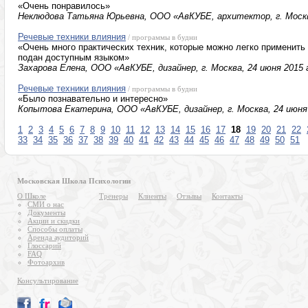
«Очень понравилось»
Неклюдова Татьяна Юрьевна, ООО «АвКУБЕ, архитектор, г. Москв
Речевые техники влияния
/ программы в будни
«Очень много практических техник, которые можно легко применить
подан доступным языком»
Захарова Елена, ООО «АвКУБЕ, дизайнер, г. Москва, 24 июня 2015 
Речевые техники влияния
/ программы в будни
«Было познавательно и интересно»
Копытова Екатерина, ООО «АвКУБЕ, дизайнер, г. Москва, 24 июня
1
2
3
4
5
6
7
8
9
10
11
12
13
14
15
16
17
18
19
20
21
22
33
34
35
36
37
38
39
40
41
42
43
44
45
46
47
48
49
50
51
Московская Школа Психологии
О Школе
Тренеры
Клиенты
Отзывы
Контакты
СМИ о нас
Документы
Акции и скидки
Способы оплаты
Аренда аудиторий
Глоссарий
FAQ
Фотоархив
Консультирование