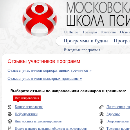
О Школе
Тренеры
Клиенты
Отзы
Программы в будни
Програ
Выездные программы
Отзывы участников программ
Отзывы участников корпоративных тренингов »
Отзывы участников выездных программ »
Выберите отзывы по направлениям семинаров и тренингов:
Все направления
Бизнес-психология
Лингвистика, з
Нейропрактики
Здоровье
Диагностика и прогнозирование
Энергетическая
Психо и энерго практики общения и переговоров
Тренинги по ли