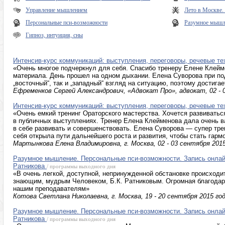
Управление мышлением
Лето в Москве
Персональные пси-возможности
Разумное мышле
Гипноз, интуиция, сны
Интенсив-курс коммуникаций: выступления, переговоры, речевые те
«Очень многое подчеркнул для себя. Спасибо тренеру Елене Клейм
материала. День прошел на одном дыхании. Елена Суворова при по
„восточный“, так и „западный“ взгляд на ситуацию, поэтому достига
Ефременков Сергей Александрович, «Адвокат Про», адвокат, 02 - 
Интенсив-курс коммуникаций: выступления, переговоры, речевые те
«Очень емкий тренинг Ораторского мастерства. Хочется развиватьс
в публичных выступлениях. Тренер Елена Клейменова дала очень в
в себе развивать и совершенствовать. Елена Суворова — супер трен
себя открыла пути дальнейшего роста и развития, чтобы стать гар
Мартынкова Елена Владимировна, г. Москва, 02 - 03 сентября 2015
Разумное мышление. Персональные пси-возможности. Запись онлай
Ратникова
/ программы выходного дня
«В очень легкой, доступной, непринужденной обстановке происходи
знающим, мудрым Человеком, Б.К. Ратниковым. Огромная благодар
нашим преподавателям»
Котова Светлана Николаевна, г. Москва, 19 - 20 сентября 2015 го
Разумное мышление. Персональные пси-возможности. Запись онлай
Ратникова
/ программы выходного дня