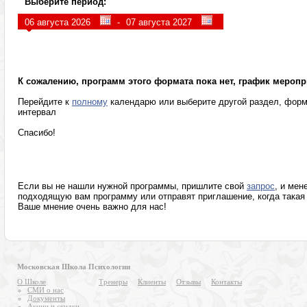
Выберите период:
Персональные пси-возможности
Лето в Москве
-
Гипноз, интуиция, сны
Видеокурсы
Психотерапевтические программы
Разумное мышле
К сожалению, программ этого формата пока нет, график меропр
Перейдите к
полному
календарю или выберите другой раздел, форм
интервал
Спасибо!
Если вы не нашли нужной программы, пришлите свой
запрос
, и мен
подходящую вам программу или отправят приглашение, когда такая 
Ваше мнение очень важно для нас!
Московская Школа Психологии
О Школе
Тренеры
Клиенты
Отзывы
Контакты
СМИ о нас
Документы
Акции и скидки