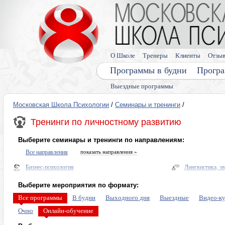
О Школе
Тренеры
Клиенты
Отзы
Программы в будни
Програ
Выездные программы
Московская Школа Психологии
/
Семинары и тренинги
/
Тренинги по личностному развитию
Выберите семинары и тренинги по направлениям:
Все направления
показать направления »
Бизнес-психология
Лингвистика, з
Нейропрактики
Здоровье
Выберите мероприятия по формату:
Диагностика и прогнозирование
Энергетическая
Все программы
В будни
Выходного дня
Выездные
Видео-к
Психо и энерго практики общения и переговоров
Про деньги
Очно
Онлайн-обучение
Управление мышлением
Тренинги по ли