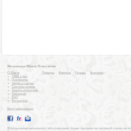
Московская Школа Психологии
О Школе
Тренеры
Клиенты
Отзывы
Контакты
СМИ о нас
Документы
Акции и скидки
Способы оплаты
Аренда аудиторий
Глоссарий
FAQ
Фотоархив
Консультирование
Использование материалов сайта разрешено только при наличии активной ссылки на ис