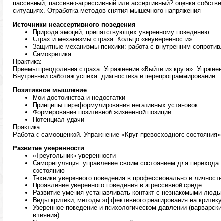
пассивный, пассивно-агрессивный или ассертивный? оценка собств
ситуациях. Отработка методов снятия мышечного напряжения
Источники неассертивного поведения
Природа эмоций, препятствующих уверенному поведению
Страх и механизмы страха. Кольцо «неуверенности»
Защитные механизмы психики: работа с внутренним сопроти
Самокритика
Практика:
Приемы преодоления страха. Упражнение «Выйти из круга». Упржн
Внутренний саботаж успеха: диагностика и перепрограммирование
Позитивное мышление
Мои достоинства и недостатки
Принципы переформулирования негативных установок
Формирование позитивной жизненной позиции
Потенциал удачи
Практика:
Работа с самооценкой. Упражнение «Круг превосходного состояния»
Развитие уверенности
«Треугольник» уверенности
Саморегуляция: управление своим состоянием для перехода 
состоянию
Техники уверенного поведения в профессионально и личност
Проявление уверенного поведения в агрессивной среде
Развитие умения устанавливать контакт с незнакомыми люд
Виды критики, методы эффективного реагирования на критик
Уверенное поведение и психологическом давлении (варварск
влияния)