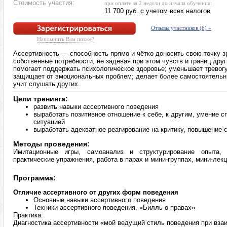
Стоимость участия:
при оплате за 2 недели до начала обучения:
11 700 руб. с учетом всех налогов
Отзывы участников (6) »
Напомнить Вам позже?
Ассертивность — способность прямо и чётко доносить свою точку з
собственные потребности, не задевая при этом чувств и границ дру
помогает поддержать психологическое здоровье; уменьшает тревогу
защищает от эмоциональных проблем; делает более самостоятель
учит слушать других.
Цели тренинга:
развить навыки ассертивного поведения
выработать позитивное отношение к себе, к другим, умение с
ситуацией
выработать адекватное реагирование на критику, повышение 
Методы проведения:
Имитационные игры, самоанализ и структурирование опыта, 
практические упражнения, работа в парах и мини-группах, мини-лекц
Программа:
Отличие ассертивного от других форм поведения
Основные навыки ассертивного поведения
Техники ассертивного поведения. «Билль о правах»
Практика:
Диагностика ассертивности «мой ведущий стиль поведения при вза