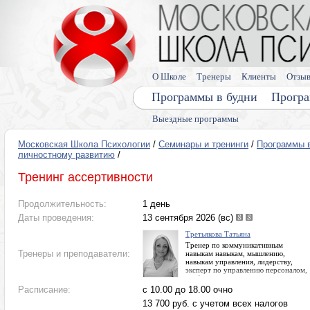
О Школе
Тренеры
Клиенты
Отзы
Программы в будни
Програ
Выездные программы
Московская Школа Психологии
/
Семинары и тренинги
/
Программы 
личностному развитию
/
Тренинг ассертивности
Продолжительность:
1 день
Даты проведения:
13 сентября 2026 (вс)
Третьякова Татьяна
Тренер по коммуникативным
Тренеры и преподаватели:
навыкам навыкам, мышлению,
навыкам управления, лидерству,
эксперт по управлению персоналом,
траблшутер
Расписание:
с 10.00 до 18.00 очно
13 700 руб. с учетом всех налогов