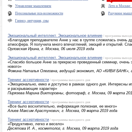
Управление мышлением
Лето в Москве
Персональные пси-возможности
Разумное мышле
Гипноз, интуиция, сны
Эмоциональный интеллект. Эмоциональное влияние
/ программы выходн
«Благодаря преподавателю Анне у нас в группе сложилась очень 
атмосфера. Я получила много впечатлений, эмоций и открытий. Спа
Орловская Ирина, г. Москва, 06 июля 2019 года
Эмоциональный интеллект. Эмоциональное влияние
/ программы выходн
«Спасибо большое Анне за прекрасно проведенный семинар, очень
нового»
Фомина Наталья Олеговна, ведущий экономит, АО «КИВИ БАНК», г.
Тренинг ассертивности
/ программы выходного дня
«Эмоционально, емко и доступно в рамках одного дня. Интересны 
и раскрывающие характер»
Пирязева Марина Викторовны, фотограф, г. Москва, 09 марта 201
Тренинг ассертивности
/ программы выходного дня
«Все было восхитительно, информация полезная, ее много»
Алиев Максим Арастунович, г. Москва, 09 марта 2019 года
Тренинг ассертивности
/ программы выходного дня
«Продуктивно, легко и весело»
Десятова И. А., косметолог, г. Москва, 09 марта 2019 года