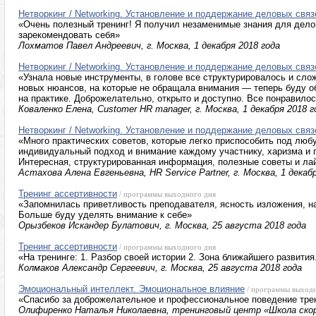
Нетворкинг / Networking. Установление и поддержание деловых связ
«Очень полезный тренинг! Я получил незаменимые знания для делов
зарекомендовать себя»
Лохматов Павел Андреевич, г. Москва, 1 декабря 2018 года
Нетворкинг / Networking. Установление и поддержание деловых связ
«Узнала новые инструменты, в голове все структурировалось и сло
новых нюансов, на которые не обращала внимания — теперь буду о
на практике. Доброжелательно, открыто и доступно. Все понравилос
Коваленко Елена, Сustomer HR manager, г. Москва, 1 декабря 2018 г
Нетворкинг / Networking. Установление и поддержание деловых связ
«Много практических советов, которые легко приспособить под лю
индивидуальный подход и внимание каждому участнику, харизма и
Интересная, структурированная информация, полезные советы и л
Астахова Алена Евгеньевна, HR Service Partner, г. Москва, 1 декаб
Тренинг ассертивности
/ программы выходного дня
«Запомнилась приветливость преподавателя, ясность изложения, н
Больше буду уделять внимание к себе»
Орызбеков Искандер Булатович, г. Москва, 25 августа 2018 года
Тренинг ассертивности
/ программы выходного дня
«На тренинге: 1. Разбор своей истории 2. Зона ближайшего развития
Колмаков Александр Сергеевич, г. Москва, 25 августа 2018 года
Эмоциональный интеллект. Эмоциональное влияние
/ программы выходн
«Спасибо за доброжелательное и профессиональное поведение тре
Олифиренко Наталья Николаевна, тренинговый центр «Школа ско