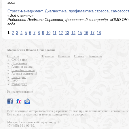
года
Стресс-менеджмент. Диагностика, профилактика стресса, самовосс
«Всё отлично»
Родионова Людмила Сергеевна, финансовый контролёр, «ОMD OH Gr
года
1
2
3
4
5
6
7
8
9
10
11
12
13
14
15
16
17
18
Московская Школа Психологии
О Школе
Тренеры
Клиенты
Отзывы
Контакты
СМИ о нас
Документы
Акции и скидки
Способы оплаты
Аренда аудиторий
Глоссарий
FAQ
Фотоархив
Консультирование
Использование материалов сайта разрешено только при наличии активной ссылки на ис
Все права на картинки и тексты принадлежат их авторам.
Москва, Гамсоновский переулок, д. 2.
+7 (495) 961-00-89.