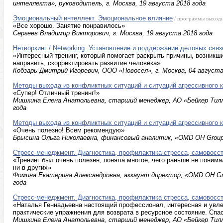
интеллекта», руководитель, г. Москва, 19 августа 2018 года
Эмоциональный интеллект. Эмоциональное влияние
/ программы выходн
«Все хорошо. Занятие понравилось»
Сергеев Владимир Викторович, г. Москва, 19 августа 2018 года
Нетворкинг / Networking. Установление и поддержание деловых связ
«Интересный тренинг, который помогает раскрыть причины, возникш
направить, скорректировать развитие человека»
Кобзарь Дмитрий Игоревич, ООО «Новосел», г. Москва, 04 августа
Методы выхода из конфликтных ситуаций и ситуаций агрессивного к
«Супер! Отличный тренинг!»
Мишкина Елена Анатольевна, старший менеджер, АО «Бейкер Тилли
года
Методы выхода из конфликтных ситуаций и ситуаций агрессивного к
«Очень полезно! Всем рекомендую»
Брысина Ольга Николаевна, финансовый аналитик, «ОMD OH Group»,
Стресс-менеджмент. Диагностика, профилактика стресса, самовосс
«Тренинг был очень полезен, поняла многое, чего раньше не понима
ни в других»
Фомина Екатерина Александровна, аккаунт директор, «ОMD OH Gro
года
Стресс-менеджмент. Диагностика, профилактика стресса, самовосс
«Наталья Геннадьевна настоящий профессионал, интересная и ув
практические упражнения для возврата в ресурсное состояние. Спа
Мишкина Елена Анатольевна, старший менеджер, АО «Бейкер Тилли