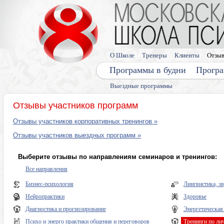
О Школе
Тренеры
Клиенты
Отзы
Программы в будни
Програ
Выездные программы
Отзывы участников программ
Отзывы участников корпоративных тренингов »
Отзывы участников выездных программ »
Выберите отзывы по направлениям семинаров и тренингов:
Все направления
Бизнес-психология
Лингвистика, з
Нейропрактики
Здоровье
Диагностика и прогнозирование
Энергетическая
Психо и энерго практики общения и переговоров
Тренинги по ли