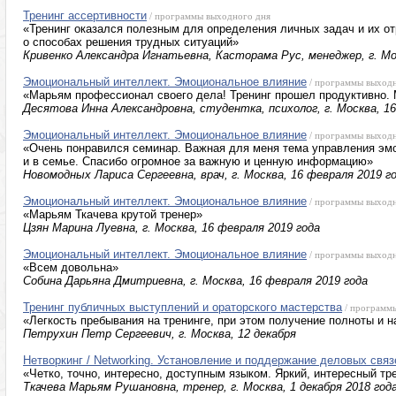
Тренинг ассертивности
/ программы выходного дня
«Тренинг оказался полезным для определения личных задач и их от
о способах решения трудных ситуаций»
Кривенко Александра Игнатьевна, Касторама Рус, менеджер, г. Мо
Эмоциональный интеллект. Эмоциональное влияние
/ программы выходн
«Марьям профессионал своего дела! Тренинг прошел продуктивно.
Десятова Инна Александровна, студентка, психолог, г. Москва, 16
Эмоциональный интеллект. Эмоциональное влияние
/ программы выходн
«Очень понравился семинар. Важная для меня тема управления эмо
и в семье. Спасибо огромное за важную и ценную информацию»
Новомодных Лариса Сергеевна, врач, г. Москва, 16 февраля 2019 г
Эмоциональный интеллект. Эмоциональное влияние
/ программы выходн
«Марьям Ткачева крутой тренер»
Цзян Марина Луевна, г. Москва, 16 февраля 2019 года
Эмоциональный интеллект. Эмоциональное влияние
/ программы выходн
«Всем довольна»
Собина Дарьяна Дмитриевна, г. Москва, 16 февраля 2019 года
Тренинг публичных выступлений и ораторского мастерства
/ программ
«Легкость пребывания на тренинге, при этом получение полноты и 
Петрухин Петр Сергеевич, г. Москва, 12 декабря
Нетворкинг / Networking. Установление и поддержание деловых связ
«Четко, точно, интересно, доступным языком. Яркий, интересный тр
Ткачева Марьям Рушановна, тренер, г. Москва, 1 декабря 2018 год