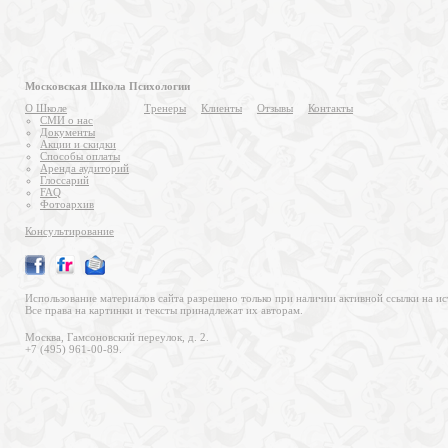
Московская Школа Психологии
О Школе
Тренеры
Клиенты
Отзывы
Контакты
СМИ о нас
Документы
Акции и скидки
Способы оплаты
Аренда аудиторий
Глоссарий
FAQ
Фотоархив
Консультирование
Использование материалов сайта разрешено только при наличии активной ссылки на ис
Все права на картинки и тексты принадлежат их авторам.
Москва, Гамсоновский переулок, д. 2.
+7 (495) 961-00-89.