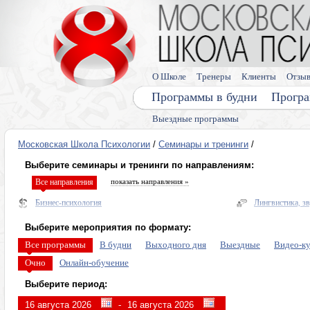
О Школе
Тренеры
Клиенты
Отзы
Программы в будни
Програ
Выездные программы
Московская Школа Психологии
/
Семинары и тренинги
/
Выберите семинары и тренинги по направлениям:
Все направления
показать направления »
Бизнес-психология
Лингвистика, з
Нейропрактики
Здоровье
Выберите мероприятия по формату:
Диагностика и прогнозирование
Энергетическая
Все программы
В будни
Выходного дня
Выездные
Видео-к
Психо и энерго практики общения и переговоров
Про деньги
Очно
Онлайн-обучение
Управление мышлением
Тренинги по ли
Выберите период:
Персональные пси-возможности
Лето в Москве
-
Гипноз, интуиция, сны
Видеокурсы