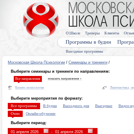
О Школе
Тренеры
Клиенты
Отзы
Программы в будни
Програ
Выездные программы
Московская Школа Психологии
/
Семинары и тренинги
/
Выберите семинары и тренинги по направлениям:
Все направления
показать направления »
Бизнес-психология
Лингвистика, з
Нейропрактики
Здоровье
Выберите мероприятия по формату:
Диагностика и прогнозирование
Энергетическая
Все программы
В будни
Выходного дня
Выездные
Видео-к
Психо и энерго практики общения и переговоров
Про деньги
Очно
Онлайн-обучение
Управление мышлением
Тренинги по ли
Выберите период:
Персональные пси-возможности
Лето в Москве
-
Гипноз, интуиция, сны
Видеокурсы