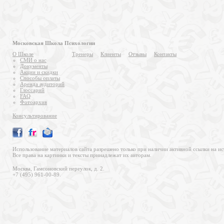
Московская Школа Психологии
О Школе
Тренеры
Клиенты
Отзывы
Контакты
СМИ о нас
Документы
Акции и скидки
Способы оплаты
Аренда аудиторий
Глоссарий
FAQ
Фотоархив
Консультирование
Использование материалов сайта разрешено только при наличии активной ссылки на ис
Все права на картинки и тексты принадлежат их авторам.
Москва, Гамсоновский переулок, д. 2.
+7 (495) 961-00-89.