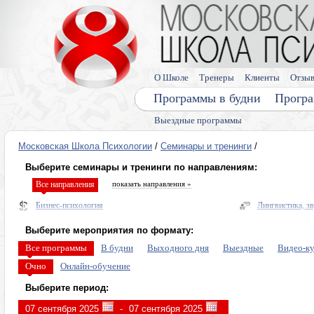
О Школе
Тренеры
Клиенты
Отзы
Программы в будни
Програ
Выездные программы
Московская Школа Психологии
/
Семинары и тренинги
/
Выберите семинары и тренинги по направлениям:
Все направления
показать направления »
Бизнес-психология
Лингвистика, з
Нейропрактики
Здоровье
Выберите мероприятия по формату:
Диагностика и прогнозирование
Энергетическая
Все программы
В будни
Выходного дня
Выездные
Видео-к
Психо и энерго практики общения и переговоров
Про деньги
Очно
Онлайн-обучение
Управление мышлением
Тренинги по ли
Выберите период:
Персональные пси-возможности
Лето в Москве
-
Гипноз, интуиция, сны
Видеокурсы