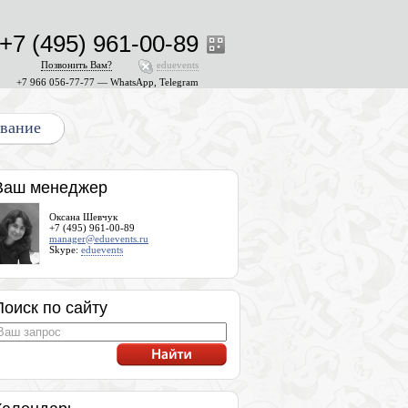
+7 (495) 961-00-89
Позвонить Вам?
eduevents
+7 966 056-77-77 — WhatsApp, Telegram
ование
Ваш менеджер
Оксана Шевчук
+7 (495) 961-00-89
manager@eduevents.ru
Skype:
eduevents
Поиск по сайту