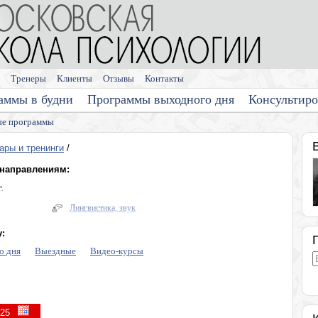
Тренеры
Клиенты
Отзывы
Контакты
аммы в будни
Программы выходного дня
Консультир
е программы
ары и тренинги
/
 направлениям:
»
Лингвистика, звук
Здоровье
:
Энергетическая психология
о дня
Выездные
Видео-курсы
оворов
Про деньги
Тренинги по личностному развитию
Лето в Москве. Очные программы
Видеокурсы