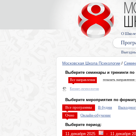
О Школе
Прогр
Выездны
Московская Школа Психологии
/
Семин
Выберите семинары и тренинги по
Все направления
показать направления 
Бизнес-психология
Нейропрактики
Выберите мероприятия по формату
Диагностика и прогнозирование
Все программы
В будни
Выходног
Психо и энерго практики общения и перег
Очно
Онлайн-обучение
Управление мышлением
Выберите период:
Персональные пси-возможности
-
Гипноз, интуиция, сны