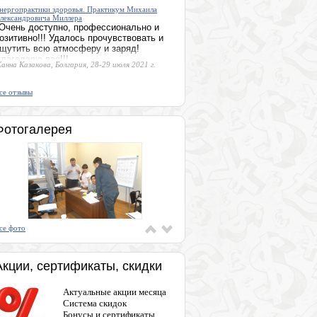
 гипноз. Очная мастерская Михаила
Энергопрактики
здоровья. Практикум
Михаила
был просто супер!
»
Александровича
, г. Королев, Московская область, 2-
Миллера
.
Очень доступно,
«
профессионально
Жанна Казакова,
и позитивно!!!
Болгария, 28-29 июля
2021 г.
Удалось
се отзывы
прочувствовать и
ощутить всю
атмосферу и
заряд!
Фотогалерея
Благодарю
вас!!!
»
се фото
Акции, сертификаты, скидки
Актуальные акции месяца
Система скидок
Бонусы и сертификаты