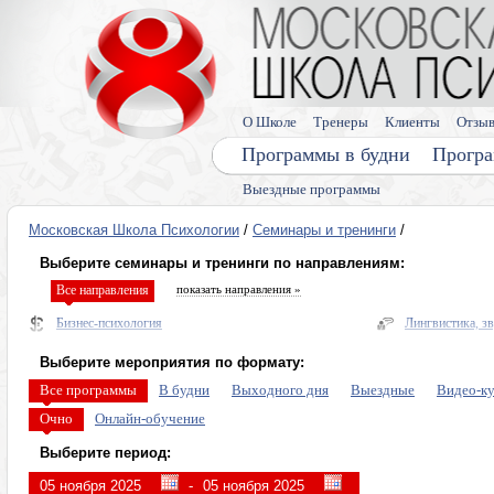
О Школе
Тренеры
Клиенты
Отзы
Программы в будни
Програ
Выездные программы
Московская Школа Психологии
/
Семинары и тренинги
/
Выберите семинары и тренинги по направлениям:
Все направления
показать направления »
Бизнес-психология
Лингвистика, з
Нейропрактики
Здоровье
Выберите мероприятия по формату:
Диагностика и прогнозирование
Энергетическая
Все программы
В будни
Выходного дня
Выездные
Видео-к
Психо и энерго практики общения и переговоров
Про деньги
Очно
Онлайн-обучение
Управление мышлением
Тренинги по ли
Выберите период:
Персональные пси-возможности
Лето в Москве
-
Гипноз, интуиция, сны
Видеокурсы