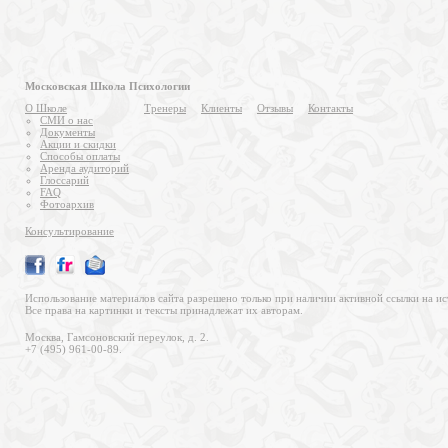
Московская Школа Психологии
О Школе
Тренеры
Клиенты
Отзывы
Контакты
СМИ о нас
Документы
Акции и скидки
Способы оплаты
Аренда аудиторий
Глоссарий
FAQ
Фотоархив
Консультирование
Использование материалов сайта разрешено только при наличии активной ссылки на ис
Все права на картинки и тексты принадлежат их авторам.
Москва, Гамсоновский переулок, д. 2.
+7 (495) 961-00-89.