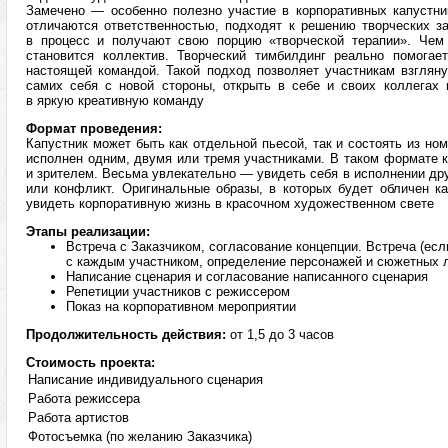
Замечено — особенно полезно участие в корпоративных капустни
отличаются ответственностью, подходят к решению творческих за
в процесс и получают свою порцию «творческой терапии». Чем 
становится коллектив. Творческий тимбилдинг реально помогае
настоящей командой. Такой подход позволяет участникам взгляну
самих себя с новой стороны, открыть в себе и своих коллегах 
в яркую креативную команду
Формат проведения:
Капустник может быть как отдельной пьесой, так и состоять из ном
исполнен одним, двумя или тремя участниками. В таком формате 
и зрителем. Весьма увлекательно — увидеть себя в исполнении дру
или конфликт. Оригинальные образы, в которых будет обличен к
увидеть корпоративную жизнь в красочном художественном свете
Этапы реализации:
Встреча с Заказчиком, согласование концепции. Встреча (ес
с каждым участником, определение персонажей и сюжетных 
Написание сценария и согласование написанного сценария
Репетиции участников с режиссером
Показ на корпоративном мероприятии
Продолжительность действия:
от 1,5 до 3 часов
Стоимость проекта:
Написание индивидуального сценария
Работа режиссера
Работа артистов
Фотосъемка (по желанию Заказчика)