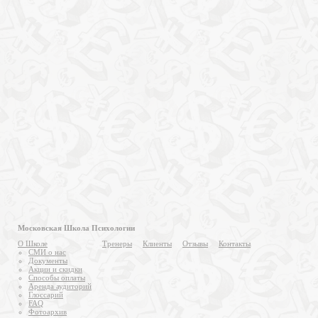
Московская Школа Психологии
О Школе
Тренеры
Клиенты
Отзывы
Контакты
СМИ о нас
Документы
Акции и скидки
Способы оплаты
Аренда аудиторий
Глоссарий
FAQ
Фотоархив