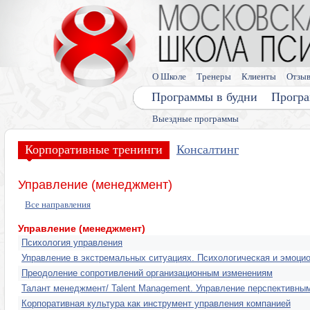
О Школе
Тренеры
Клиенты
Отзы
Программы в будни
Програ
Выездные программы
Корпоративные тренинги
Консалтинг
Управление (менеджмент)
Все направления
Управление (менеджмент)
Психология управления
Управление в экстремальных ситуациях. Психологическая и эмоци
Преодоление сопротивлений организационным изменениям
Талант менеджмент/ Talent Management. Управление перспективны
Корпоративная культура как инструмент управления компанией