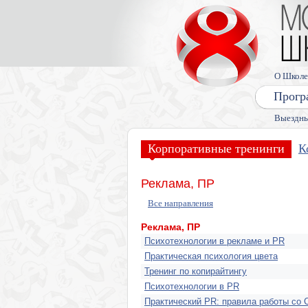
О Школе
Прогр
Выездны
Корпоративные тренинги
К
Реклама, ПР
Все направления
Реклама, ПР
Психотехнологии в рекламе и PR
Практическая психология цвета
Тренинг по копирайтингу
Психотехнологии в PR
Практический PR: правила работы со 