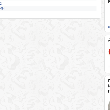
И
СМИ
В