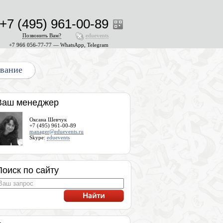
+7 (495) 961-00-89
Позвонить Вам?
eduevents
+7 966 056-77-77 — WhatsApp, Telegram
ование
Ваш менеджер
Оксана Шевчук
+7 (495) 961-00-89
manager@eduevents.ru
Skype:
eduevents
Поиск по сайту