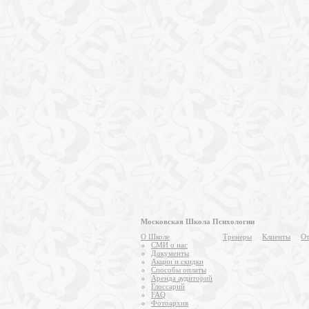
Московская Школа Психологии
О Школе
Тренеры
Клиенты
От
СМИ о нас
Документы
Акции и скидки
Способы оплаты
Аренда аудиторий
Глоссарий
FAQ
Фотоархив