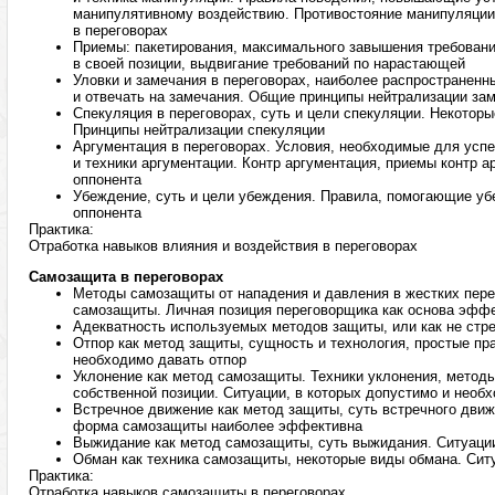
манипулятивному воздействию. Противостояние манипуляции
в переговорах
Приемы: пакетирования, максимального завышения требовани
в своей позиции, выдвигание требований по нарастающей
Уловки и замечания в переговорах, наиболее распространенн
и отвечать на замечания. Общие принципы нейтрализации за
Спекуляция в переговорах, суть и цели спекуляции. Некотор
Принципы нейтрализации спекуляции
Аргументация в переговорах. Условия, необходимые для усп
и техники аргументации. Контр аргументация, приемы контр а
оппонента
Убеждение, суть и цели убеждения. Правила, помогающие уб
оппонента
Практика:
Отработка навыков влияния и воздействия в переговорах
Самозащита в переговорах
Методы самозащиты от нападения и давления в жестких пер
самозащиты. Личная позиция переговорщика как основа эфф
Адекватность используемых методов защиты, или как не стре
Отпор как метод защиты, сущность и технология, простые пра
необходимо давать отпор
Уклонение как метод самозащиты. Техники уклонения, метод
собственной позиции. Ситуации, в которых допустимо и необ
Встречное движение как метод защиты, суть встречного движ
форма самозащиты наиболее эффективна
Выжидание как метод самозащиты, суть выжидания. Ситуаци
Обман как техника самозащиты, некоторые виды обмана. Сит
Практика:
Отработка навыков самозащиты в переговорах