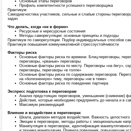
Основные этапы переговоров
Профиль компетентности успешного переговорщика
Практикум:
Самодиагностика участников, сильные и слабые стороны переговор
задач
Что делать, когда «не в форме»
Ресурсные и нересурсные состояния
Методы саморегуляции: основные принципы и подходы
Практикум по саморегуляции. Подбор индивидуальных способов са
Практикум повышения коммуникативной стрессоустойчивости
Факторы риска
Основные факторы риска по времени. Блиц-переговоры, пере
переговоры, «рваные» переговоры
Основные факторы риска по месту. Переговоры «на бегу», ск
переговоры, переговоры «в толпе»
Основные факторы риска по содержанию переговоров. Перего
на «болезненную» тему, переговоры «не в теме»
Основные факторы риска по поведению партнера
Экспресс подготовка к переговорам
Анализ предстоящих переговоров, уменьшение (снижение) фа
Действия, которые необходимо предпринять до начала и в са
Максимум рекомендаций
Влияние и воздействие в переговорах
Шкала, диапазон методов воздействия. Важность целостного
Эмоции в переговорах, методы работы с эмоциональным нап
Манипуляция в переговорах, идентификация манипулятивног
и техника манипуляции. Правила поведения, повышающие ус