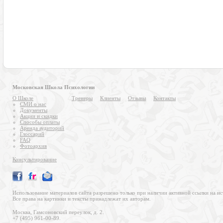
Московская Школа Психологии
О Школе
Тренеры
Клиенты
Отзывы
Контакты
СМИ о нас
Документы
Акции и скидки
Способы оплаты
Аренда аудиторий
Глоссарий
FAQ
Фотоархив
Консультирование
Использование материалов сайта разрешено только при наличии активной ссылки на ис
Все права на картинки и тексты принадлежат их авторам.
Москва, Гамсоновский переулок, д. 2.
+7 (495) 961-00-89.