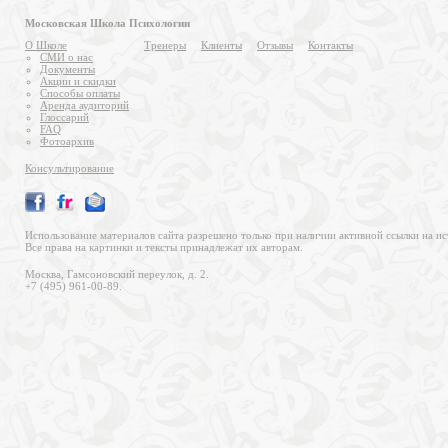
Московская Школа Психологии
О Школе
Тренеры
Клиенты
Отзывы
Контакты
СМИ о нас
Документы
Акции и скидки
Способы оплаты
Аренда аудиторий
Глоссарий
FAQ
Фотоархив
Консультирование
Использование материалов сайта разрешено только при наличии активной ссылки на ис
Все права на картинки и тексты принадлежат их авторам.
Москва, Гамсоновский переулок, д. 2.
+7 (495) 961-00-89.