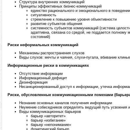
Структура внутренних коммуникаций
Принципы эффективных бизнес-коммуникаций
единство рационального и эмоционального в поведени
ситуативность
стремление к повышению уровня объективности
развитие субъектов общения
системность субъектов коммуникаций (система целостн
адаптивна, связана со средой, не поддается полному
состояний)
Риски неформальных коммуникаций
Механизмы распространения слухов
Виды слухов: мечты и чаяния, слухи-пугала, вбивание клинь
Информационные риски в коммуникациях
Отсутствие информации
Информационный дефицит
Дезинформация
Несанкционированный доступ к информации, утечка информа
Риски, обусловленные коммуникационными помехами (барьер
Незнание основных каналов получения информации
Неумение собеседников определять ведущий путь усвоения 
Виды коммуникационных барьеров
барьер «авторитет»
барьер «избегание»
барьер «непонимание»
фонетический барьер