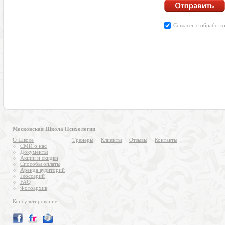
Московская Школа Психологии
О Школе
Тренеры
Клиенты
Отзывы
Контакты
СМИ о нас
Документы
Акции и скидки
Способы оплаты
Аренда аудиторий
Глоссарий
FAQ
Фотоархив
Консультирование