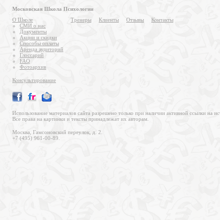
Московская Школа Психологии
О Школе
Тренеры
Клиенты
Отзывы
Контакты
СМИ о нас
Документы
Акции и скидки
Способы оплаты
Аренда аудиторий
Глоссарий
FAQ
Фотоархив
Консультирование
Использование материалов сайта разрешено только при наличии активной ссылки на ис
Все права на картинки и тексты принадлежат их авторам.
Москва, Гамсоновский переулок, д. 2.
+7 (495) 961-00-89.