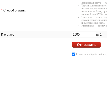
Банковская карта — п
Терминал мгновенной
платёж через термина
*
Способ оплаты:
интернет — банк, при
валютой или SMS-соо
Оплата по счету от ю
с вами свяжется мене
и выставления счёта.
Квитанция — распечат
К оплате
руб.
Согласен с
обработкой пе