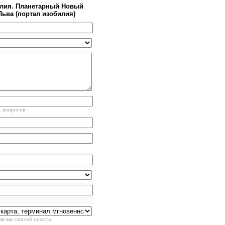
илия. Планетарный Новый
 Льва (портал изобилия)
х вопросов
ля вас способ оплаты