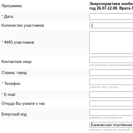
Энергопрактики изоб
Программа:
год 26.07-12.08. Врата
*
Дата:
Количество участников
*
ФИО участников
Контактное лицо
для решения организационны
Страна, город
*
Телефон
укажите код города
*
E-mail
Откуда Вы узнали о нас
Бонусный код
укажите, если имеется
выберите наиболее удобный д