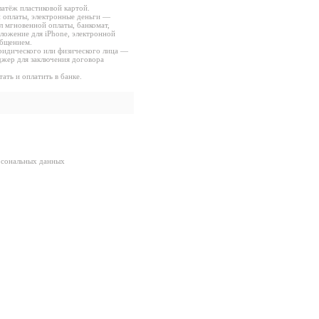
латёж пластиковой картой.
 оплаты, электронные деньги —
л мгновенной оплаты, банкомат,
ложение для iPhone, электронной
бщением.
ридического или физического лица —
джер для заключения договора
ать и оплатить в банке.
рсональных данных