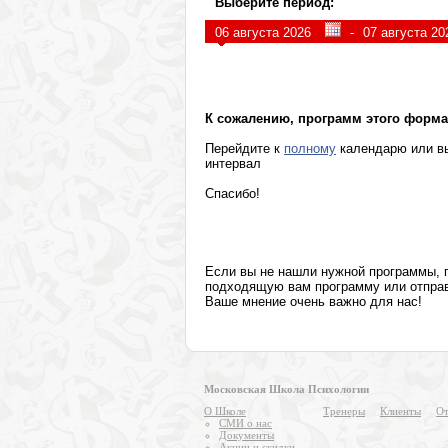
Выберите период:
Персональные пси-возможности
-
Гипноз, интуиция, сны
Психотерапевтические программы
К сожалению, программ этого формат
Перейдите к
полному
календарю или вы
интервал
Спасибо!
Если вы не нашли нужной программы,
подходящую вам программу или отправя
Ваше мнение очень важно для нас!
Московская Школа Психологии
О Школе
Тренеры
Клиенты
От
СМИ о нас
Документы
Акции и скидки