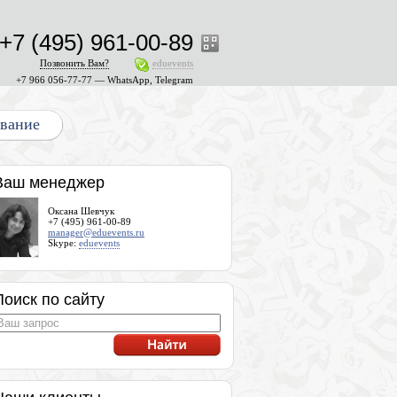
+7 (495) 961-00-89
Позвонить Вам?
eduevents
+7 966 056-77-77 — WhatsApp, Telegram
ование
Ваш менеджер
Оксана Шевчук
+7 (495) 961-00-89
manager@eduevents.ru
Skype:
eduevents
Поиск по сайту