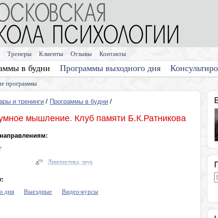
Тренеры
Клиенты
Отзывы
Контакты
аммы в будни
Программы выходного дня
Консультир
е программы
ары и тренинги
/
Программы в будни
/
умное мышление. Клуб памяти Б.К.Ратникова
 направлениям:
»
Лингвистика, звук
Здоровье
:
Энергетическая психология
о дня
Выездные
Видео-курсы
оворов
Про деньги
Тренинги по личностному развитию