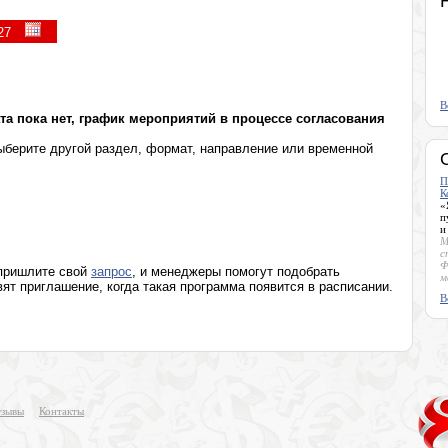
Лето в Москве. Очные программы
Видеокурсы
Разумное мышление. Клуб памяти Б.К.Ратникова
В
а пока нет, график мероприятий в процессе согласования
берите другой раздел, формат, направление или временной
П
К
«
п
и
М
с
Ф
 пришлите свой
запрос
, и менеджеры помогут подобрать
м
т приглашение, когда такая программа появится в расписании.
В
зывы
Контакты