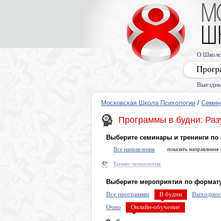
О Школе
Прогр
Выездны
Московская Школа Психологии
/
Семин
Программы в будни: Раз
Выберите семинары и тренинги по
Все направления
показать направления 
Бизнес-психология
Нейропрактики
Выберите мероприятия по формату
Диагностика и прогнозирование
Все программы
В будни
Выходног
Психо и энерго практики общения и перег
Очно
Онлайн-обучение
Управление мышлением