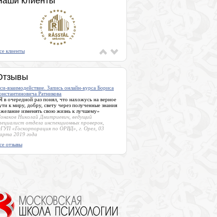
Наши клиенты
се клиенты
Отзывы
си-взаимодействие. Запись онлайн-курса Бориса
онстантиновича Ратникова
Я в очередной раз понял, что нахожусь на верное
ути к миру, добру, свету через полученные знания
 желание изменять свою жизнь к лучшему»
онаков Николай Дмитриевич, ведущий
пециалист отдела инспекционных проверок,
ГУП «Госкорпорация по ОРВД», г. Орел, 03
арта 2019 года
се отзывы