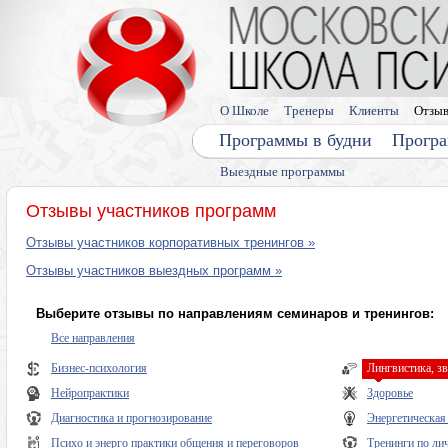
О Школе
Тренеры
Клиенты
Отзы
Программы в будни
Програ
Выездные программы
Отзывы участников программ
Отзывы участников корпоративных тренингов »
Отзывы участников выездных программ »
Выберите отзывы по направлениям семинаров и тренингов:
Все направления
Бизнес-психология
Лингвистика, з
Нейропрактики
Здоровье
Диагностика и прогнозирование
Энергетическая
Психо и энерго практики общения и переговоров
Тренинги по ли