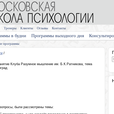
Тренеры
Клиенты
Отзывы
Контакты
аммы в будни
Программы выходного дня
Консультир
е программы
ти
/
занятие Клуба Разумное мышление им. Б.К.Ратникова, тема
оград
 вопросы, были рассмотрены темы: