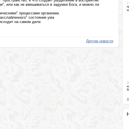
" пространство, и что создаёт разделение в восприятии
2
и", или как не вмешиваться в задумки Бога, и можно ли
п
н
ическими" процессами организма.
асслабленного" состояния ума
оисходит на самом деле
Другие новости
2
м
М
А