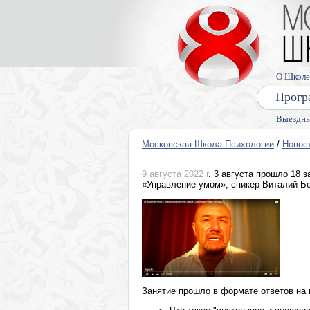
О Школе
Прогр
Выездны
Московская Школа Психологии
/
Новос
9 августа 2022 г
. 3 августа прошло 18 
«Управление умом», спикер Виталий Б
Занятие прошло в формате ответов на