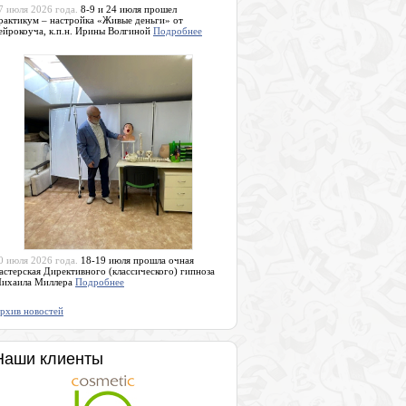
7 июля 2026 года.
8-9 и 24 июля прошел
рактикум – настройка «Живые деньги» от
ейрокоуча, к.п.н. Ирины Волгиной
Подробнее
0 июля 2026 года.
18-19 июля прошла очная
астерская Директивного (классического) гипноза
ихаила Миллера
Подробнее
рхив новостей
Наши клиенты