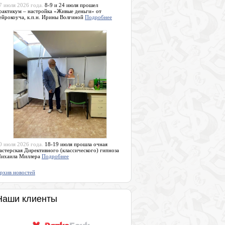
7 июля 2026 года.
8-9 и 24 июля прошел
рактикум – настройка «Живые деньги» от
ейрокоуча, к.п.н. Ирины Волгиной
Подробнее
0 июля 2026 года.
18-19 июля прошла очная
астерская Директивного (классического) гипноза
ихаила Миллера
Подробнее
рхив новостей
Наши клиенты