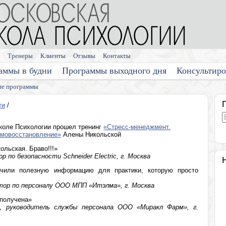
Тренеры
Клиенты
Отзывы
Контакты
аммы в будни
Программы выходного дня
Консультир
е программы
ти
/
коле Психологии прошел тренинг
«Стресс-менеджмент.
амовосстановление»
Алены Никольской
льская. Браво!!!»
 по безопасности Schneider Electric, г. Москва
учили полезную информацию для практики, которую просто
тор по персоналу ООО МПП «Итэлма», г. Москва
 получена»
, руководитель службы персонала ООО «Миракл Фарм», г.