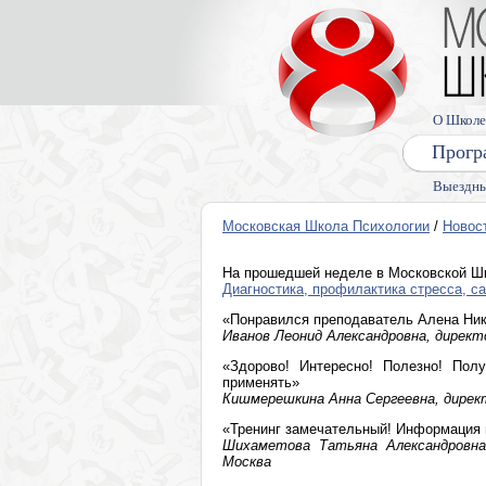
О Школе
Прогр
Выездны
Московская Школа Психологии
/
Новос
На прошедшей неделе в Московской Ш
Диагностика, профилактика стресса, с
«Понравился преподаватель Алена Нико
Иванов Леонид Александровна, директор
«Здорово! Интересно! Полезно! Пол
применять»
Кишмерешкина Анна Сергеевна, дирек
«Тренинг замечательный! Информация
Шихаметова Татьяна Александровна
Москва