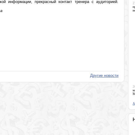
кой информации, прекрасный контакт тренера с аудиторией.
2
п
ва
н
Другие новости
2
м
М
А