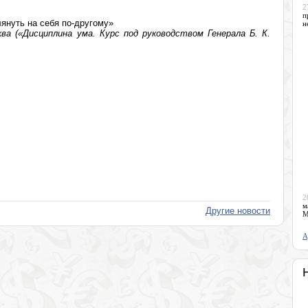
2
п
януть на себя по-другому»
н
ва («Дисциплина ума. Курс под руководством Генерала Б. К.
2
м
Другие новости
М
А