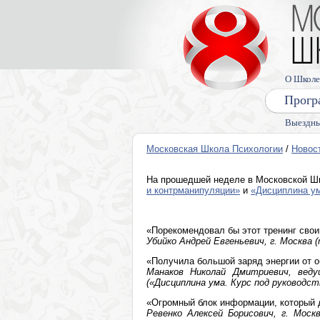
О Школе
Прогр
Выездны
Московская Школа Психологии
/
Новос
На прошедшей неделе в Московской Ш
и контрманипуляции»
и
«Дисциплина ум
«Порекомендовал бы этот тренинг свои
Убийко Андрей Евгеньевич, г. Москва
«Получила большой заряд энергии от 
Манаков Николай Дмитриевич, веду
(«Дисциплина ума. Курс под руководст
«Огромный блок информации, который д
Ревенко Алексей Борисович, г. Моск