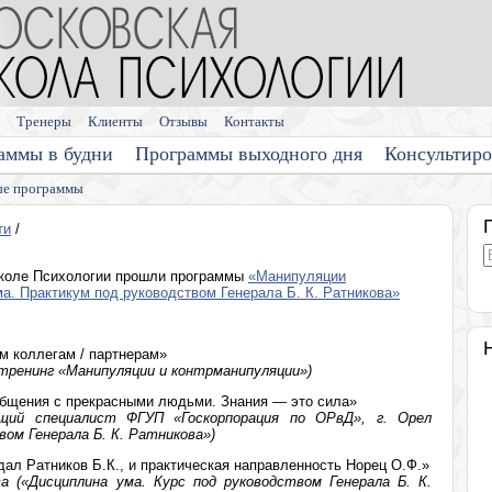
Тренеры
Клиенты
Отзывы
Контакты
аммы в будни
Программы выходного дня
Консультир
е программы
ти
/
коле Психологии прошли программы
«Манипуляции
а. Практикум под руководством Генерала Б. К. Ратникова»
м коллегам / партнерам»
 (тренинг «Манипуляции и контрманипуляции»)
общения с прекрасными людьми. Знания — это сила»
щий специалист ФГУП «Госкорпорация по ОРвД», г. Орел
вом Генерала Б. К. Ратникова»)
ал Ратников Б.К., и практическая направленность Норец О.Ф.»
ва («Дисциплина ума. Курс под руководством Генерала Б. К.