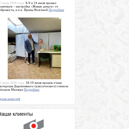
7 июля 2026 года.
8-9 и 24 июля прошел
рактикум – настройка «Живые деньги» от
ейрокоуча, к.п.н. Ирины Волгиной
Подробнее
0 июля 2026 года.
18-19 июля прошла очная
астерская Директивного (классического) гипноза
ихаила Миллера
Подробнее
рхив новостей
Наши клиенты