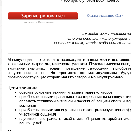
7 700 руб. c учетом всех налогов
Отзывы участников (31) »
Напомнить Вам позже?
«У людей есть сильные з
что они считают манипуляцией. 
состоит в том, чтобы люди ничего не за
Манипуляции — это то, что происходит в нашей жизни постоянно
к различным хитростям, маневрам, уловкам. Психологическая выг
внимание значимых людей, повышение самооценки, приобрете
и уважения и т.п. На
тренинге по манипуляциям
будут
противоборствующих сторон: манипулятора и манипулируемого
Цели тренинга:
освоить основные техники и приемы манипуляторов
приобрести навыки правильного реагирования на манипулятив
овладеть техниками активной и пассивной защиты своих инт
компании
приобрести навыки манипулятивного (контрманипулятивного)
участников общения
научиться выстраивать такой стиль общения, который оптим
ваших целей