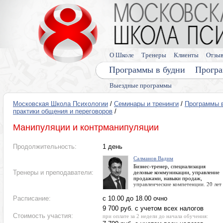
О Школе
Тренеры
Клиенты
Отзы
Программы в будни
Програ
Выездные программы
Московская Школа Психологии
/
Семинары и тренинги
/
Программы 
практики общения и переговоров
/
Манипуляции и контрманипуляции
Продолжительность:
1 день
Салманов Вадим
Бизнес-тренер, специализация
Тренеры и преподаватели:
деловые коммуникации, управление
продажами, навыки продаж,
управленческие компетенции. 20 лет
предпринимательского опыта
Расписание:
с 10.00 до 18.00 очно
9 700 руб. c учетом всех налогов
Стоимость участия:
при оплате за 2 недели до начала обучения: