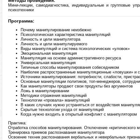
Методы проведения:
Мини-лекции, самодиагностика, индивидуальные и групповые упра
психотехники
Программа:
Почему манипулирование неизбежно
Психологическая характеристика манипуляций
Личность и цели манипулятора
Личность и цели манипулируемого
Виды манипуляций и система психологических «уловок»
Эмоциональная манипуляция
Манипуляция на основе административного ресурса
Универсальная манипуляция
Типичные способы манипулирования собеседником
Наиболее распространенные манипуляционные «ловушки» и с
Источники манипулирования: потребности, слабости, пристра
Основные манипуляции политиков, топ-менеджеров, сотрудн
Как манипуляторы продают свои продукты без аргументов
Ложь в манипулировании
Методики отражения манипуляций
Технологии «провала» манипуляций
В каких случаях нужно устраняться от воздействия манипуля
Скрытые технологии ухода от манипуляций
Когда нужно входить в открытый конфликт с манипулятором
Практика:
Отработка способов манипулирования. Отключение «критического 
Тренировка приемов распознавания манипулятора
Освоение техник распознавания вербальных и невербальных призн