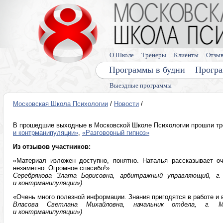
О Школе
Тренеры
Клиенты
Отзы
Программы в будни
Програ
Выездные программы
Московская Школа Психологии
/
Новости
/
В прошедшие выходные в Московской Школе Психологии прошли т
и контрманипуляции»
,
«Разговорный гипноз»
Из отзывов участников:
«Материал изложен доступно, понятно. Наталья рассказывает о
незаметно. Огромное спасибо!»
Серебрякова Злата Борисовна, арбитражный управляющий, г.
и контрманипуляции»)
«Очень много полезной информации. Знания пригодятся в работе и
Власова Светлана Михайловна, начальник отдела, г. М
и контрманипуляции»)