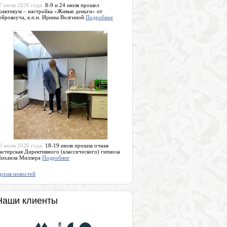
7 июля 2026 года.
8-9 и 24 июля прошел
рактикум – настройка «Живые деньги» от
ейрокоуча, к.п.н. Ирины Волгиной
Подробнее
0 июля 2026 года.
18-19 июля прошла очная
астерская Директивного (классического) гипноза
ихаила Миллера
Подробнее
рхив новостей
Наши клиенты