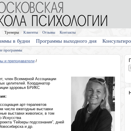
Тренеры
Клиенты
Отзывы
Контакты
аммы в будни
Программы выходного дня
Консультир
е программы
ры и преподаватели
/
ет, член Всемирной Ассоциации
ных целителей. Координатор
лиции здоровья БРИКС
ия:
Ассоциация арт-терапевтов
том числе ежегодные выставки
ные выставки живописи, в том
о Искусства
оекта “Гейзеры подсознания”, дней
Новосибирска и др.