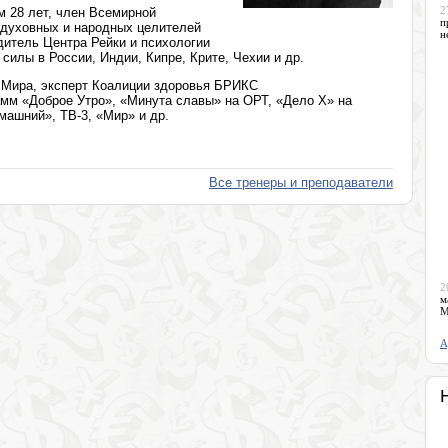
2
м 28 лет, член Всемирной
п
 духовных и народных целителей
н
дитель Центра Рейки и психологии
силы в России, Индии, Кипре, Крите, Чехии и др.
 Мира, эксперт Коалиции здоровья БРИКС
амм «Доброе Утро», «Минута славы» на ОРТ, «Дело Х» на
машний», ТВ-3, «Мир» и др.
Все тренеры и преподаватели
2
м
М
А