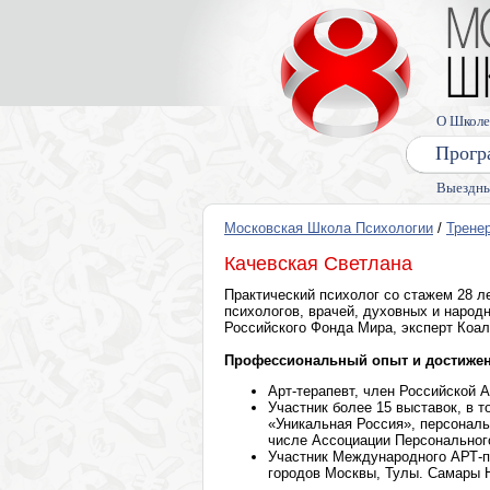
О Школе
Прогр
Выездны
Московская Школа Психологии
/
Трене
Качевская Светлана
Практический психолог со стажем 28 л
психологов, врачей, духовных и народ
Российского Фонда Мира, эксперт Коа
Профессиональный опыт и достижен
Арт-терапевт, член Российской 
Участник более 15 выставок, в 
«Уникальная Россия», персональ
числе Ассоциации Персональног
Участник Международного АРТ-пр
городов Москвы, Тулы. Самары 