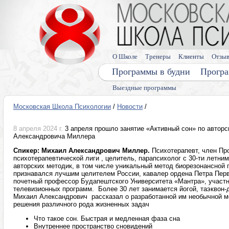
О Школе
Тренеры
Клиенты
Отзы
Программы в будни
Програ
Выездные программы
Московская Школа Психологии
/
Новости
/
8 апреля 2024 г.
3 апреля прошло занятие «Активный сон» по автор
Александровича Миллера
Спикер: Михаил Александрович Миллер.
Психотерапевт, член П
психотерапевтической лиги , целитель, парапсихолог с 30-ти летн
авторских методик, в том числе уникальный метод биорезонансной 
признавался лучшим целителем России, кавалер ордена Петра Перво
почетный профессор Будапештского Университета «Мантра», участ
телевизионных программ. Более 30 лет занимается йогой, таэквон-до
Михаил Александрович рассказал о разработанной им необычной м
решения различного рода жизненных задач
Что такое сон. Быстрая и медленная фаза сна
Внутреннее пространство сновидений