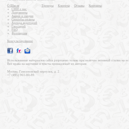
О Школе
Тренеры
Клиенты
Отзывы
Контакты
СМИ о нас
Документы
Акции и скидки
Способы оплаты
Аренда аудиторий
Глоссарий
FAQ
Фотоархив
Консультирование
Использование материалов сайта разрешено только при наличии активной ссылки на ис
Все права на картинки и тексты принадлежат их авторам.
Москва, Гамсоновский переулок, д. 2.
+7 (495) 961-00-89.