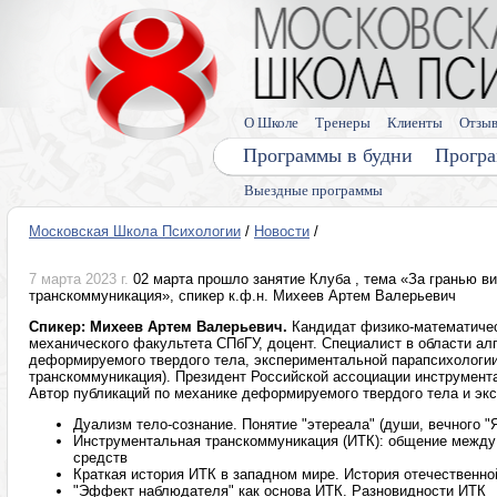
О Школе
Тренеры
Клиенты
Отзы
Программы в будни
Програ
Выездные программы
Московская Школа Психологии
/
Новости
/
7 марта 2023 г.
02 марта прошло занятие Клуба , тема «За гранью в
транскоммуникация», спикер к.ф.н. Михеев Артем Валерьевич
Спикер: Михеев Артем Валерьевич.
Кандидат физико-математичес
механического факультета СПбГУ, доцент. Специалист в области ал
деформируемого твердого тела, экспериментальной парапсихологи
транскоммуникация). Президент Российской ассоциации инструмент
Автор публикаций по механике деформируемого твердого тела и эк
Дуализм тело-сознание. Понятие "этереала" (души, вечного "Я
Инструментальная транскоммуникация (ИТК): общение между
средств
Краткая история ИТК в западном мире. История отечественн
"Эффект наблюдателя" как основа ИТК. Разновидности ИТК