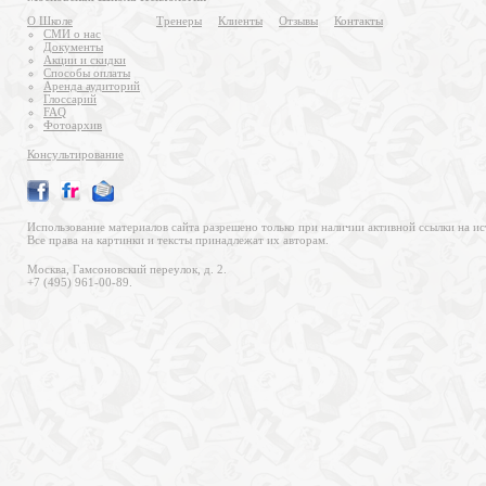
О Школе
Тренеры
Клиенты
Отзывы
Контакты
СМИ о нас
Документы
Акции и скидки
Способы оплаты
Аренда аудиторий
Глоссарий
FAQ
Фотоархив
Консультирование
Использование материалов сайта разрешено только при наличии активной ссылки на ис
Все права на картинки и тексты принадлежат их авторам.
Москва, Гамсоновский переулок, д. 2.
+7 (495) 961-00-89.