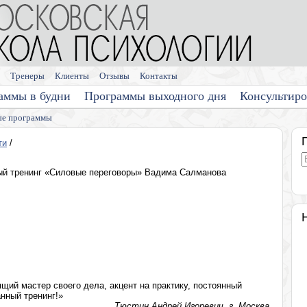
Тренеры
Клиенты
Отзывы
Контакты
аммы в будни
Программы выходного дня
Консультир
е программы
ти
/
ый тренинг «Силовые переговоры» Вадима Салманова
щий мастер своего дела, акцент на практику, постоянный
анный тренинг!»
Тюстин Андрей Игоревич, г. Москва