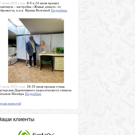
7 июля 2026 года.
8-9 и 24 июля прошел
рактикум – настройка «Живые деньги» от
ейрокоуча, к.п.н. Ирины Волгиной
Подробнее
0 июля 2026 года.
18-19 июля прошла очная
астерская Директивного (классического) гипноза
ихаила Миллера
Подробнее
рхив новостей
Наши клиенты