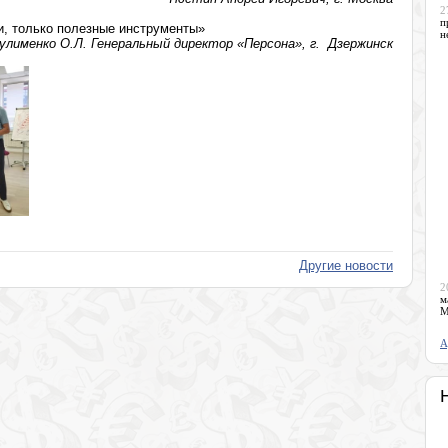
2
п
и, только полезные инструменты»
н
улименко О.Л. Генеральный директор «Персона», г. Дзержинск
Другие новости
2
м
М
А