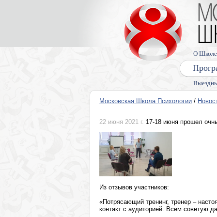
О Школе
Прогр
Выездны
Московская Школа Психологии
/
Новос
22 июня 2021 г.
17-18 июня прошел очн
Из отзывов участников:
«Потрясающий тренинг, тренер – настоя
контакт с аудиторией. Всем советую д