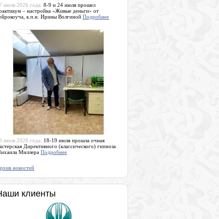
7 июля 2026 года.
8-9 и 24 июля прошел
рактикум – настройка «Живые деньги» от
ейрокоуча, к.п.н. Ирины Волгиной
Подробнее
0 июля 2026 года.
18-19 июля прошла очная
астерская Директивного (классического) гипноза
ихаила Миллера
Подробнее
рхив новостей
Наши клиенты