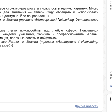
2
п
 все структурировалось и сложилось в единую картинку. Много
н
ащала внимания — теперь буду обращать и использовать
 и доступно. Все понравилось!»
, г. Москва (тренинг «Нетворкинг / Networking. Установление
торые легко приспособить под любую сферу. Понравился
 каждому участнику, харизма и профессионализм Алены.
мация, полезные советы и лайфхаки»
ice Partner, г. Москва (тренинг «Нетворкинг / Networking.
связей»)
2
м
М
А
Другие новости