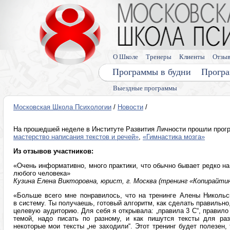
О Школе
Тренеры
Клиенты
Отзы
Программы в будни
Програ
Выездные программы
Московская Школа Психологии
/
Новости
/
На прошедшей неделе в Институте Развития Личности прошли про
мастерство написания текстов и речей»
,
«Гимнастика мозга»
Из отзывов участников:
«Очень информативно, много практики, что обычно бывает редко на
любого человека»
Кузина Елена Викторовна, юрист, г. Москва (тренинг «Копирайтин
«Больше всего мне понравилось, что на тренинге Алены Николь
в систему. Ты получаешь, готовый алгоритм, как сделать правильно,
целевую аудиторию. Для себя я открывала: „правила 3 С“, правило „
темой, надо писать по разному, и как пишутся тексты для раз
некоторые мои тексты „не заходили“. Этот тренинг будет полезен,