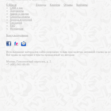
О Школе
Тренеры
Клиенты
Отзывы
Контакты
СМИ о нас
Документы
Акции и скидки
Способы оплаты
Аренда аудиторий
Глоссарий
FAQ
Фотоархив
Консультирование
Использование материалов сайта разрешено только при наличии активной ссылки на ис
Все права на картинки и тексты принадлежат их авторам.
Москва, Гамсоновский переулок, д. 2.
+7 (495) 961-00-89.