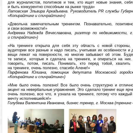
для журналистов, политиков и тем, кто ищет новые знания, себя
и быть конкурентно способным на рынке труда»
Латовская Эльвира Аркадьевна. Руководитель PR службы Губерн
«Копирайтинг и спичрайтинг»)
«Довольна замечательным тренингом. Познавательно, позитивно
и свои возможности!»
Андреева Надежда Вячеславовна, риэлтор по недвижимости, г
и спичрайтинг»)
«На тренинге открыла для себя эту область с новой стороны, 
аудитории все разные и надо писать, учитывая их особенности и 
вещи лежат на поверхности, но многие забывают об этом. Буде
те записи, которые я сделала на тренинге, и опираться на них
говорить, потом, писать. Понимать, кто перед тобой, хвалить
на тренинге, очень полезно, спасибо Алене!»
Парфенова Юлиана, помощник депутата Московской городс
«Копирайтинг и спичрайтинг»)
«Мне было очень полезно! Все было очень структурно и отличн
акцент на невербальные упражнения. Это сделало тренинг еще ярче
очень полезно, все что, я узнала на тренинге, потому что кажды
мечту исполнившейся!»
Голубева Валентина Ивановна, бизнес тренер, г. Москва (тренинг