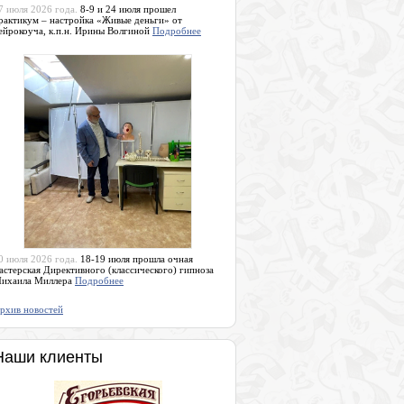
7 июля 2026 года.
8-9 и 24 июля прошел
рактикум – настройка «Живые деньги» от
ейрокоуча, к.п.н. Ирины Волгиной
Подробнее
0 июля 2026 года.
18-19 июля прошла очная
астерская Директивного (классического) гипноза
ихаила Миллера
Подробнее
рхив новостей
Наши клиенты