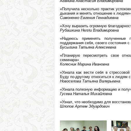
Аганина Анастасия Владимировна
«Получила несколько практик успокое
дыхания и менять отношение к людям»
Симоненко Евгения Геннадиевна
«Хочу выразить огромную благодарност
Рубашкина Нелли Владимировна
«Надеюсь применять полученные п
поддержания себя, своего состояния 
Бусыгина Татьяна Алексеевна
«Планирую пересмотреть свое отно
семинара»
Колесник Марина Ивановна
«Узнала как вести себя в стрессовой
Буду по-другому относиться к людям 
Новоселова Татьяна Валерьевна
«Узнала полезную информацию и полу
Гусева Наталья Михайловна
«Узнал, что необходимо для восстанов
Шлопов Артем Эдуардович