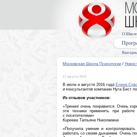
О Школе
Прогр
Выездны
Московская Школа Психологии
/
Новос
15 августа 2016
В июле и августе 2016 года
Елена Сув
и консультантов компании Нуга Бест п
Из отзывов участников:
«Тренинг очень понравился. Очень хо
эти техники применять при работе
с посетителями»
Киреева Татьяна Николаевна
«Получила умение и контролировать 
работать со своим дыханием. Очень п