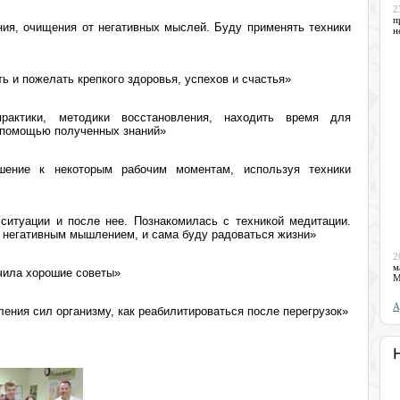
2
п
ния, очищения от негативных мыслей. Буду применять техники
н
ь и пожелать крепкого здоровья, успехов и счастья»
рактики, методики восстановления, находить время для
с помощью полученных знаний»
шение к некоторым рабочим моментам, используя техники
 ситуации и после нее. Познакомилась с техникой медитации.
с негативным мышлением, и сама буду радоваться жизни»
2
м
чила хорошие советы»
М
А
ления сил организму, как реабилитироваться после перегрузок»