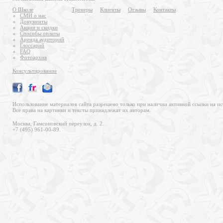
О Школе
Тренеры
Клиенты
Отзывы
Контакты
СМИ о нас
Документы
Акции и скидки
Способы оплаты
Аренда аудиторий
Глоссарий
FAQ
Фотоархив
Консультирование
Использование материалов сайта разрешено только при наличии активной ссылки на ис
Все права на картинки и тексты принадлежат их авторам.
Москва, Гамсоновский переулок, д. 2.
+7 (495) 961-00-89.