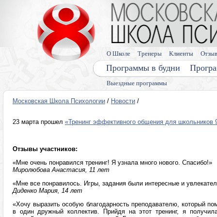
О Школе
Тренеры
Клиенты
Отзы
Программы в будни
Програ
Выездные программы
Московская Школа Психологии
/
Новости
/
23 марта прошел
«Тренинг эффективного общения для школьников 9
Отзывы участников:
«Мне очень понравился тренинг! Я узнала много нового. Спасибо!»
Миролюбова Анастасия, 11 лет
«Мне все понравилось. Игры, задания были интересные и увлекате
Диденко Мария, 14 лет
«Хочу выразить особую благодарность преподавателю, который по
в один дружный коллектив. Прийдя на этот тренинг, я получил